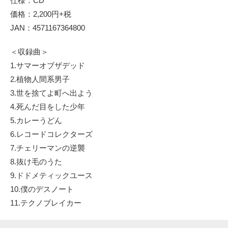
仕様：CD
価格：2,200円+税
JAN：4571167364800
＜収録曲＞
1.サマーオブザデッド
2.植物人間系男子
3.世を捨てよ町へ出よう
4.死んだ目をした少年
5.カレーうどん
6.レコードコレクターズ
7.チェリーマンの逆襲
8.抜け毛のうた
9.ドドメティックユース
10.僕のデスノート
11.テクノブレイカー