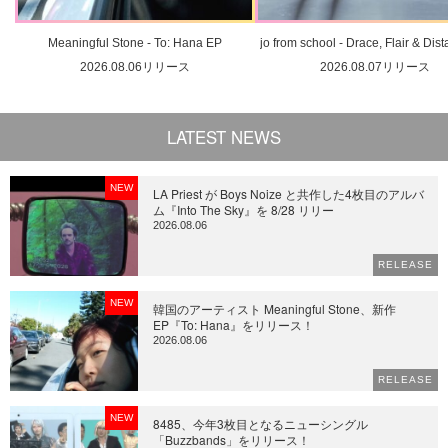
Meaningful Stone - To: Hana EP
jo from school - Drace, Flair & Dis
2026.08.06リリース
2026.08.07リリース
LATEST NEWS
NEW
LA Priest が Boys Noize と共作した4枚目のアルバ
ム『Into The Sky』を 8/28 リリー
2026.08.06
RELEASE
NEW
韓国のアーティスト Meaningful Stone、新作
EP『To: Hana』をリリース！
2026.08.06
RELEASE
NEW
8485、今年3枚目となるニューシングル
「Buzzbands」をリリース！