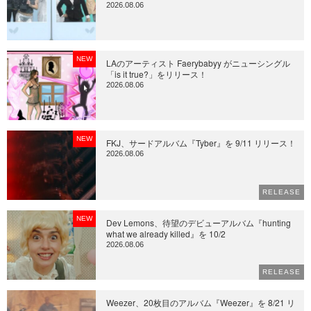
2026.08.06
NEW
LAのアーティスト Faerybabyy がニューシングル
「is it true?」をリリース！
2026.08.06
NEW
FKJ、サードアルバム『Tyber』を 9/11 リリース！
2026.08.06
RELEASE
NEW
Dev Lemons、待望のデビューアルバム『hunting
what we already killed』を 10/2
2026.08.06
RELEASE
Weezer、20枚目のアルバム『Weezer』を 8/21 リ