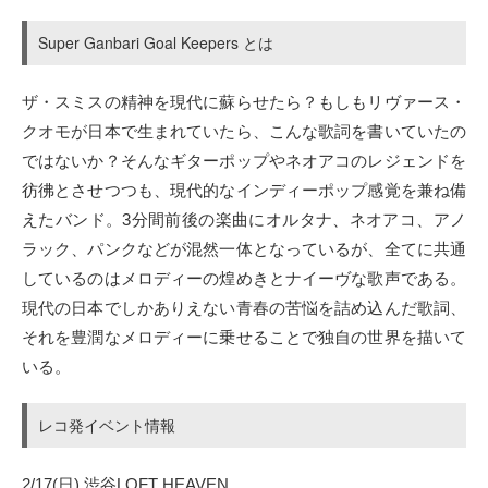
Super Ganbari Goal Keepers とは
ザ・スミスの精神を現代に蘇らせたら？もしもリヴァース・
クオモが日本で生まれていたら、こんな歌詞を書いていたの
ではないか？そんなギターポップやネオアコのレジェンドを
彷彿とさせつつも、現代的なインディーポップ感覚を兼ね備
えたバンド。3分間前後の楽曲にオルタナ、ネオアコ、アノ
ラック、パンクなどが混然一体となっているが、全てに共通
しているのはメロディーの煌めきとナイーヴな歌声である。
現代の日本でしかありえない青春の苦悩を詰め込んだ歌詞、
それを豊潤なメロディーに乗せることで独自の世界を描いて
いる。
レコ発イベント情報
2/17(日) 渋谷LOFT HEAVEN