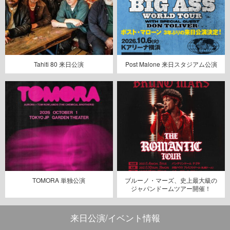
Tahiti 80 来日公演
Post Malone 来日スタジアム公演
TOMORA 単独公演
ブルーノ・マーズ、史上最大級の
ジャパンドームツアー開催！
来日公演/イベント情報