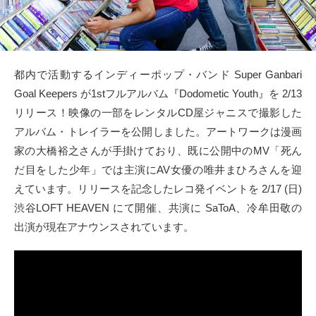
タクト
OW SOCIAL
都内で活動するインディーポップ・バンド Super Ganbari
Twitter
Goal Keepers が1stフルアルバム『Dodometic Youth』を 2/13
リリース！映像の一部をレンタルCD屋ジャニスで撮影した
Facebook
アルバム・トレイラーを公開しました。アートワークは漫画
家の大橋裕之さんが手掛けており、既に公開中のMV「死ん
instagram
だ目をした少年」では主演にAV女優の唯井まひろさんを迎
えています。リリースを記念したレコ発イベントを 2/17 (日)
Tumblr
渋谷LOFT HEAVEN にて開催、共演に SaToA、冷牟田敬の
出演が現在アナウンスされています。
Soundcloud
Back to indienative