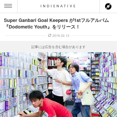
INDIENATIVE
Super Ganbari Goal Keepers が1stフルアルバム
MENU
『Dodometic Youth』をリリース！
ース一覧
2019.02.13
ース情報
記事には広告を含む場合があります
ント情報
のアーティスト
ーカマー
ッション
ウト