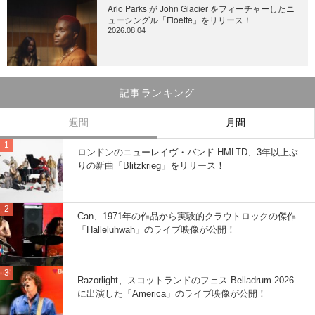
Arlo Parks が John Glacier をフィーチャーしたニ
ューシングル「Floette」をリリース！
2026.08.04
記事ランキング
週間
月間
ロンドンのニューレイヴ・バンド HMLTD、3年以上ぶ
りの新曲「Blitzkrieg」をリリース！
Can、1971年の作品から実験的クラウトロックの傑作
「Halleluhwah」のライブ映像が公開！
Razorlight、スコットランドのフェス Belladrum 2026
に出演した「America」のライブ映像が公開！