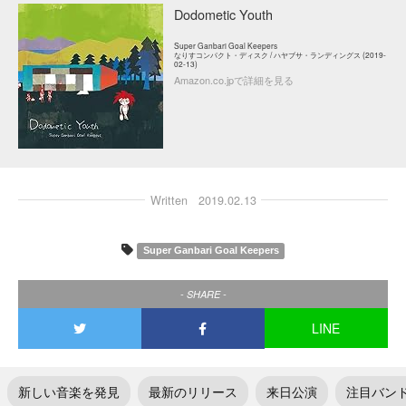
Dodometic Youth
Super Ganbari Goal Keepers
なりすコンパクト・ディスク / ハヤブサ・ランディングス (2019-
02-13)
Amazon.co.jpで詳細を見る
Written
2019.02.13
Super Ganbari Goal Keepers
- SHARE -
LINE
新しい音楽を発見
最新のリリース
来日公演
注目バン