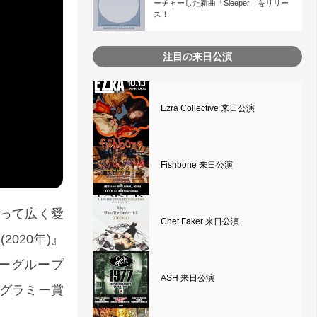
ーチャーした新曲「Sleeper」をリリー
ス！
注目の来日公演
Ezra Collective 来日公演
Fishbone 来日公演
って広く愛
Chet Faker 来日公演
(2020年)』
ーグループ
ASH 来日公演
3つのグラミー賞