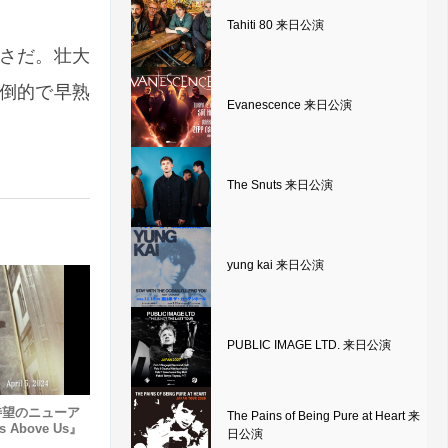
Tahiti 80 来日公演
さだ。壮大
倒的で早熟
Evanescence 来日公演
The Snuts 来日公演
yung kai 来日公演
PUBLIC IMAGE LTD. 来日公演
d、待望のニューア
The Pains of Being Pure at Heart 来
 Above Us』
日公演