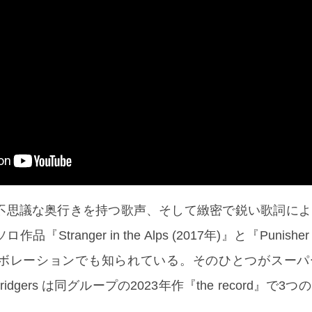
不思議な奥行きを持つ歌声、そして緻密で鋭い歌詞によ
tranger in the Alps (2017年)』と『Punisher 
ボレーションでも知られている。そのひとつがスーパ
、Bridgers は同グループの2023年作『the record』で