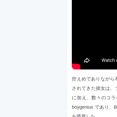
控えめでありながら
されてきた彼女は、ソロ作品『S
に加え、数々のコラ
boygenius であり
を受賞した。