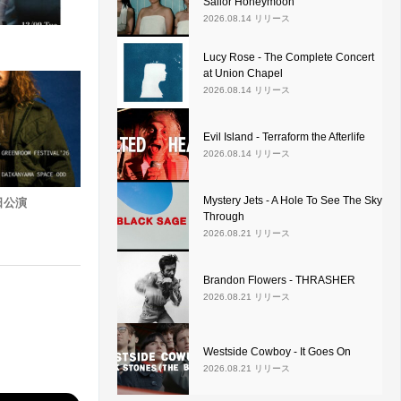
Sailor Honeymoon
2026.08.14 リリース
Lucy Rose - The Complete Concert
at Union Chapel
2026.08.14 リリース
Evil Island - Terraform the Afterlife
2026.08.14 リリース
Mystery Jets - A Hole To See The Sky
来日公演
Through
2026.08.21 リリース
Brandon Flowers - THRASHER
2026.08.21 リリース
Westside Cowboy - It Goes On
2026.08.21 リリース