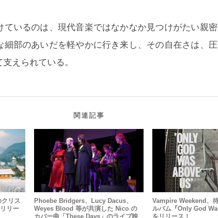
けているのは、現代音楽ではなかなか見つけがたい親密
な細部のあいだを軽やかに行き来し、その自在さは、圧
て支えられている。
関連記事
りのクリス
Phoebe Bridgers、Lucy Dacus、
Vampire Weeken
』をリリー
Weyes Blood 等が共演した Nico の
ルバム『Only God Was
カバー曲「These Days」のライブ映
をリリース！