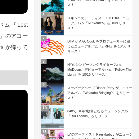
ス！
メキシコのアーティスト Girl Ultra、ニュ
ーアルバム『RRRomeo』を 10/9 リリー
ム『Lost
ス！
oys」のアコー
DIIV が A.G. Cook をプロデューサーに迎
s が帰って
えたニューアルバム『ZIRP!』を 10/30 リ
リース！
NYのシンガーソングライター June
McDoom、デビューアルバム『Follow The
Light』を 10/16 リリース！
スーパーグループ Dinner Party が、ニュー
アルバム『Whatchu Bringing?』をリリー
ス！
8485、今年3枚目となるニューシングル
「Buzzbands」をリリース！
LAのアーティスト Faerybabyy がニューシ