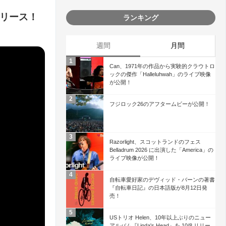
 リリース！
ランキング
週間
月間
Can、1971年の作品から実験的クラウトロ
ックの傑作「Halleluhwah」のライブ映像
が公開！
フジロック26のアフタームビーが公開！
Razorlight、スコットランドのフェス
Belladrum 2026 に出演した「America」の
ライブ映像が公開！
自転車愛好家のデヴィッド・バーンの著書
『自転車日記』の日本語版が8月12日発
売！
USトリオ Helen、10年以上ぶりのニュー
アルバム『Linda's Head』を 10/8 リリー