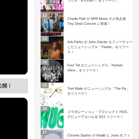
ングル「is it true?」をリリース！
Charlie Puth が NPR Music の人気企画
Tiny Desk Concert に登場！
Arlo Parks が John Glacier をフィーチャー
したニューシングル「Floette」をリリー
ス！
Four Tet がニューシングル「Human
Voice」をリリース！
が公開！
Tom Waits がニューシングル「The Fly」
をリリース！
コラボレーション・プロジェクト HUG、
デビューアルバムを 9/11 リリース！
Chrome Sparks が Khalid と Jonsi をフィ