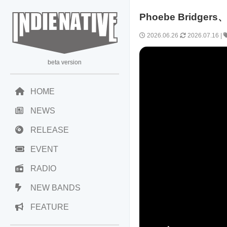
Phoebe Bridg
2026.06.26
2026.07.16
|
beta version
HOME
NEWS
RELEASE
EVENT
RADIO
NEW BANDS
FEATURE