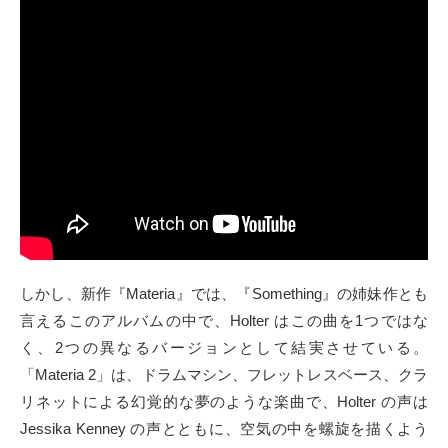
しかし、新作『Materia』では、『Something』の姉妹作とも
言えるこのアルバムの中で、Holter はこの曲を1つではな
く、2つの異なるバージョンとして結実させている。
「Materia 2」は、ドラムマシン、フレットレスベース、クラ
リネットによる幻覚的な夢のような楽曲で、Holter の声は
Jessika Kenney の声とともに、空気の中を螺旋を描くよう