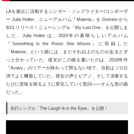
タクト
LAを拠点に活動するシンガー・ソングライター/コンポーザ
ー Julia Holter、ニューアルバム『Materia』を Domino から
OW SOCIAL
8/21 リリース！ニューシングル「My Lost One」を公開しま
した。Julia Holter は、2024年の素晴らしいアルバム
Twitter
『Something in the Room She Moves』に収録した
「Materia」という曲には、まだそれ以上のものがあるとず
Facebook
っと分かっていた。彼女がこの曲を書いたのは、2018年作
『Aviary』のツアーが終わって間もない頃で、当初はソロ公
instagram
演でよく機能していた。彼女の声とピアノ、そして演奏する
Tumblr
たびに意味を探るように変化していく歌詞——そんな形の曲
だった。
Soundcloud
先行シングル「The Laugh Is in the Eyes」を公開！
Back to indienative