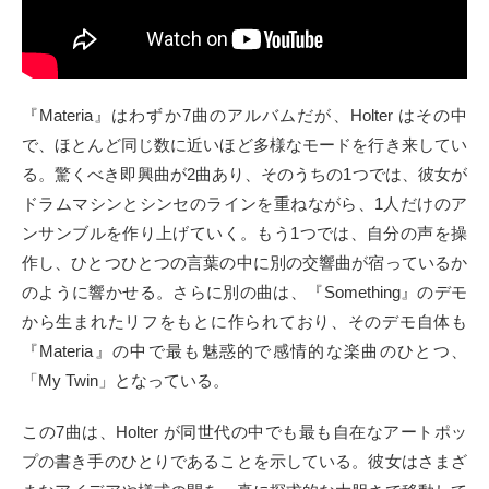
『Materia』はわずか7曲のアルバムだが、Holter はその中
で、ほとんど同じ数に近いほど多様なモードを行き来してい
る。驚くべき即興曲が2曲あり、そのうちの1つでは、彼女が
ドラムマシンとシンセのラインを重ねながら、1人だけのア
ンサンブルを作り上げていく。もう1つでは、自分の声を操
作し、ひとつひとつの言葉の中に別の交響曲が宿っているか
のように響かせる。さらに別の曲は、『Something』のデモ
から生まれたリフをもとに作られており、そのデモ自体も
『Materia』の中で最も魅惑的で感情的な楽曲のひとつ、
「My Twin」となっている。
この7曲は、Holter が同世代の中でも最も自在なアートポッ
プの書き手のひとりであることを示している。彼女はさまざ