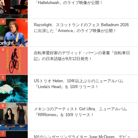
「Halleluhwah」のライブ映像が公開！
Razorlight、スコットランドのフェス Belladrum 2026
に出演した「America」のライブ映像が公開！
自転車愛好家のデヴィッド・バーンの著書『自転車日
記』の日本語版が8月12日発売！
USトリオ Helen、10年以上ぶりのニューアルバム
『Linda's Head』を 10/8 リリース！
メキシコのアーティスト Girl Ultra、ニューアルバム
『RRRomeo』を 10/9 リリース！
NYのシンガーソングライター June McDoom、デビュ