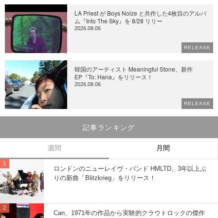
LA Priest が Boys Noize と共作した4枚目のアルバ
ム『Into The Sky』を 8/28 リリー
2026.08.06
RELEASE
韓国のアーティスト Meaningful Stone、新作
EP『To: Hana』をリリース！
2026.08.06
RELEASE
記事ランキング
週間
月間
ロンドンのニューレイヴ・バンド HMLTD、3年以上ぶ
りの新曲「Blitzkrieg」をリリース！
Can、1971年の作品から実験的クラウトロックの傑作