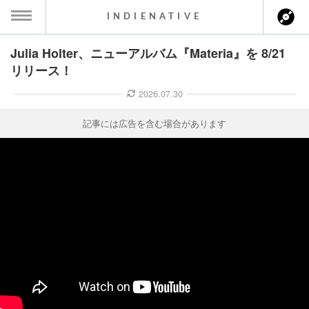
INDIENATIVE
Julia Holter、ニューアルバム『Materia』を 8/21
MENU
リリース！
ース一覧
2026.07.30
ース情報
記事には広告を含む場合があります
ント情報
のアーティスト
ーカマー
ッション
ウト