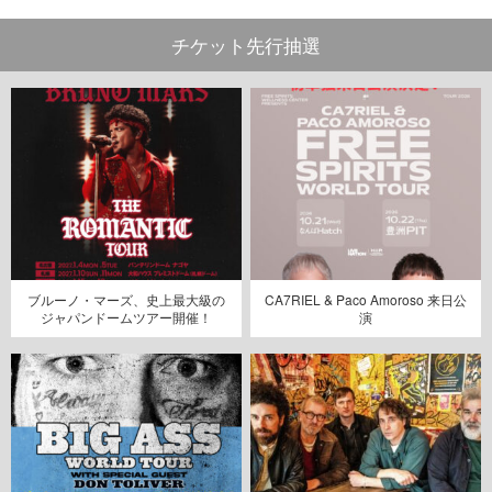
チケット先行抽選
ブルーノ・マーズ、史上最大級の
CA7RIEL & Paco Amoroso 来日公
ジャパンドームツアー開催！
演