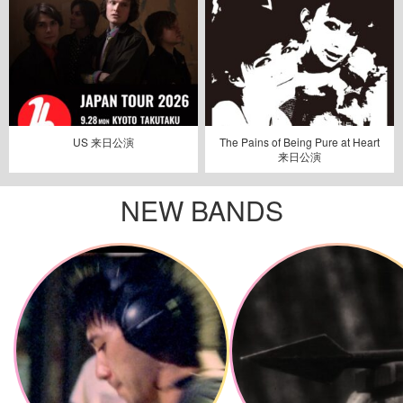
US 来日公演
The Pains of Being Pure at Heart
来日公演
NEW BANDS