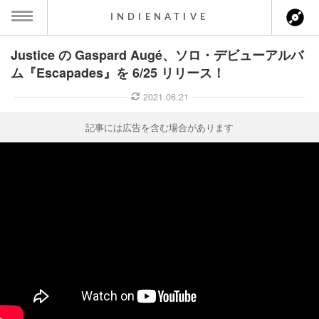
INDIENATIVE
Justice の Gaspard Augé、ソロ・デビューアルバ
MENU
ム『Escapades』を 6/25 リリース！
ース一覧
2021.06.21
ース情報
記事には広告を含む場合があります
ント情報
のアーティスト
ーカマー
ッション
ウト