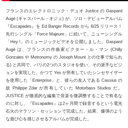
タクト
フランスのエレクトロニック・デュオ Justice の Gaspard
Augé (ギャスパール・オジェ) が、ソロ・デビューアルバム
OW SOCIAL
『Escapades』を Ed Banger Records から 6/25 リリース！
先行シングル「Force Majeure」に続いて、ニューシングル
Twitter
「Hey !」のミュージックビデオを公開しました。Gaspard
Augé は、フランスの作曲家ビクター・ル・マン (Chilly
Facebook
Gonzales や Metronomy の Joseph Mount との仕事で知られ
る) と共同で、パリの2つのスタジオを使い、その派手なビジ
instagram
ョンを実現した。かつて Yes が所有していたシンセサイザー
Tumblr
を使用した「Enterprise」と、彼らの友人である Cassius の
故 Philippe Zdar が所有していた Motorbass Studios だ。
Soundcloud
JUSTICE が徹底的な編集で音楽を微調整することで有名な
のに対し、『Escapades』は2ヶ月間で録音するという電光
Back to indienative
石火のマラソン・セッションで完成した。結果、爆弾のよう
な遊び心を感じさせるアルバムが完成した。