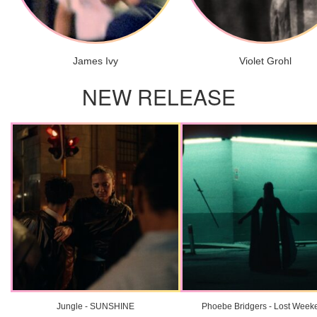
James Ivy
Violet Grohl
NEW RELEASE
Jungle - SUNSHINE
Phoebe Bridgers - Lost Week