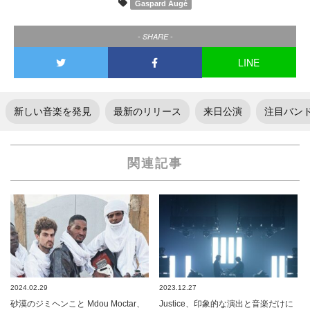
Gaspard Augé
- SHARE -
LINE
新しい音楽を発見
最新のリリース
来日公演
注目バン
関連記事
2024.02.29
2023.12.27
砂漠のジミヘンこと Mdou Moctar、
Justice、印象的な演出と音楽だけに