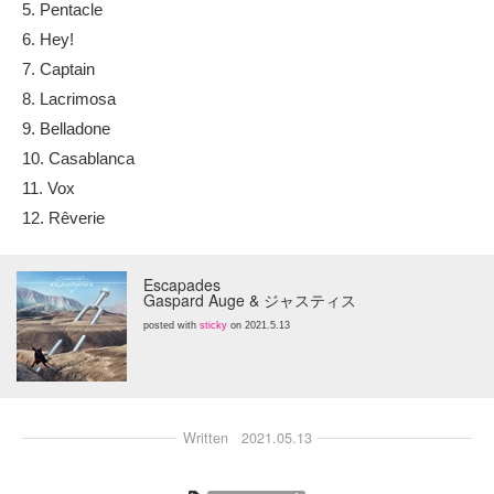
5. Pentacle
6. Hey!
7. Captain
8. Lacrimosa
9. Belladone
10. Casablanca
11. Vox
12. Rêverie
Escapades
Gaspard Auge & ジャスティス
posted with
sticky
on 2021.5.13
Written
2021.05.13