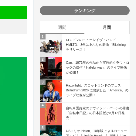
ランキング
週間
月間
ロンドンのニューレイヴ・バンド
HMLTD、3年以上ぶりの新曲「Blitzkrieg」
をリリース！
Can、1971年の作品から実験的クラウトロ
ックの傑作「Halleluhwah」のライブ映像
が公開！
Razorlight、スコットランドのフェス
Belladrum 2026 に出演した「America」の
ライブ映像が公開！
自転車愛好家のデヴィッド・バーンの著書
『自転車日記』の日本語版が8月12日発
売！
USトリオ Helen、10年以上ぶりのニュー
アルバム『Linda's Head』を 10/8 リリー