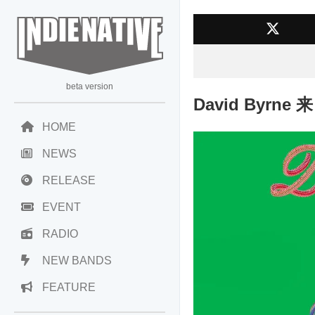
beta version
David Byrne
HOME
NEWS
RELEASE
EVENT
RADIO
NEW BANDS
FEATURE