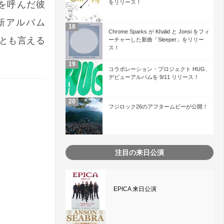
をリリース！
題を呼んだ彼
最新アルバム
Chrome Sparks が Khalid と Jonsi をフィ
説とも言える
ーチャーした新曲「Sleeper」をリリー
ス！
コラボレーション・プロジェクト HUG、
デビューアルバムを 9/11 リリース！
フジロック26のアフタームビーが公開！
注目の来日公演
EPICA 来日公演