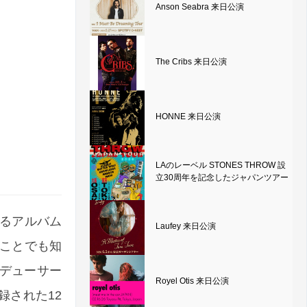
Anson Seabra 来日公演
The Cribs 来日公演
HONNE 来日公演
LAのレーベル STONES THROW 設
立30周年を記念したジャパンツアー
来となるアルバム
Laufey 来日公演
たことでも知
デューサー
Royel Otis 来日公演
録された12