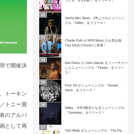
ングル「is it true?」をリリース！
Sasha Alex Sloan、2年ぶりのニューシン
グル「Glitter」をリリース！
Charlie Puth が NPR Music の人気企画
Tiny Desk Concert に登場！
Arlo Parks が John Glacier をフィーチャー
ル有明で開催決
したニューシングル「Floette」をリリー
ス！
Four Tet がニューシングル「Human
Voice」をリリース！
ド、トーキン
／トニー賞
Valley、今年2枚目となるニューシングル
「Someday」をリリース！
年発表のアルバ
画として再
Tom Waits がニューシングル「The Fly」