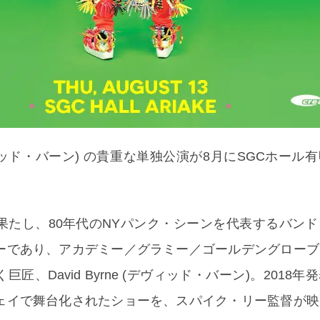
 (デヴィッド・バーン) の貴重な単独公演が8月にSGCホー
果たし、80年代のNYパンク・シーンを代表するバン
ーであり、アカデミー／グラミー／ゴールデングローブ
匠、David Byrne (デヴィッド・バーン)。2018
ェイで舞台化されたショーを、スパイク・リー監督が映