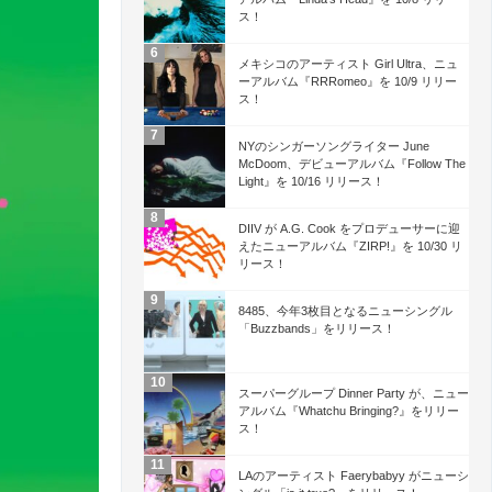
ス！
メキシコのアーティスト Girl Ultra、ニュ
ーアルバム『RRRomeo』を 10/9 リリー
ス！
NYのシンガーソングライター June
McDoom、デビューアルバム『Follow The
Light』を 10/16 リリース！
DIIV が A.G. Cook をプロデューサーに迎
えたニューアルバム『ZIRP!』を 10/30 リ
リース！
8485、今年3枚目となるニューシングル
「Buzzbands」をリリース！
スーパーグループ Dinner Party が、ニュー
アルバム『Whatchu Bringing?』をリリー
ス！
LAのアーティスト Faerybabyy がニューシ