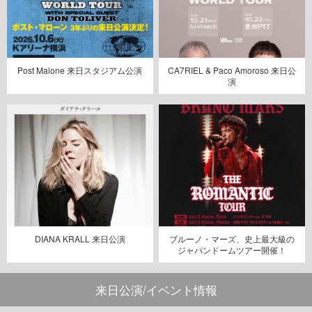
Post Malone 来日スタジアム公演
CA7RIEL & Paco Amoroso 来日公
演
DIANA KRALL 来日公演
ブルーノ・マーズ、史上最大級の
ジャパンドームツアー開催！
来日公演/イベント情報