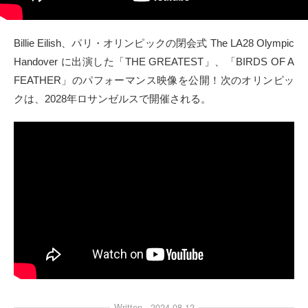
タクト
Billie Eilish、パリ・オリンピックの閉会式 The LA28 Olympic
OW SOCIAL
Handover に出演した「THE GREATEST」、「BIRDS OF A
FEATHER」のパフォーマンス映像を公開！次のオリンピッ
Twitter
クは、2028年ロサンゼルスで開催される。
Facebook
instagram
Tumblr
Soundcloud
Back to indienative
Written
2024.08.12