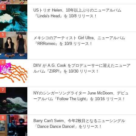
USトリオ Helen、10年以上ぶりのニューアルバム
『Linda's Head』を 10/8 リリース！
メキシコのアーティスト Girl Ultra、ニューアルバム
『RRRomeo』を 10/9 リリース！
DIIV が A.G. Cook をプロデューサーに迎えたニューア
ルバム『ZIRP!』を 10/30 リリース！
NYのシンガーソングライター June McDoom、デビュ
ーアルバム『Follow The Light』を 10/16 リリース！
Barry Can't Swim、今年2枚目となるニューシングル
「Dance Dance Dance!」をリリース！