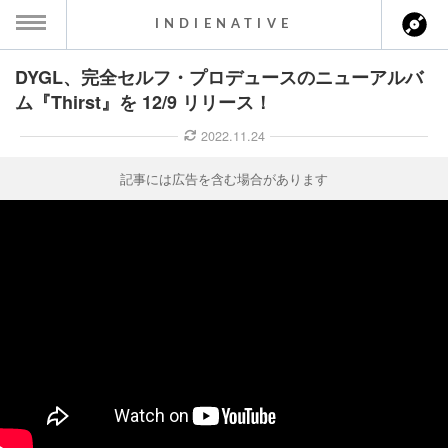
INDIENATIVE
DYGL、完全セルフ・プロデュースのニューアルバ
MENU
ム『Thirst』を 12/9 リリース！
ース一覧
2022.11.24
ース情報
記事には広告を含む場合があります
ント情報
のアーティスト
ーカマー
ッション
ウト