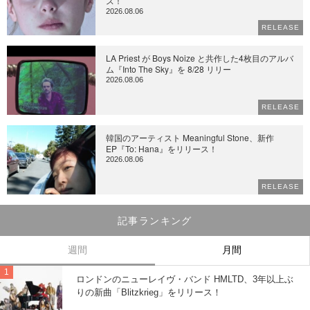
ス！
2026.08.06
RELEASE
LA Priest が Boys Noize と共作した4枚目のアルバ
ム『Into The Sky』を 8/28 リリー
2026.08.06
RELEASE
韓国のアーティスト Meaningful Stone、新作
EP『To: Hana』をリリース！
2026.08.06
RELEASE
記事ランキング
週間
月間
ロンドンのニューレイヴ・バンド HMLTD、3年以上ぶ
りの新曲「Blitzkrieg」をリリース！