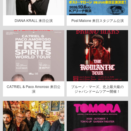
DIANA KRALL 来日公演
Post Malone 来日スタジアム公演
CA7RIEL & Paco Amoroso 来日公
ブルーノ・マーズ、史上最大級の
演
ジャパンドームツアー開催！