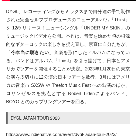
タクト
DYGL、レコーディングからミックスまで自分達の手で制作
された完全セルフプロデュースのニューアルバム『Thirst』
OW SOCIAL
を 12/9 リリース！ニューシングル「UNDER MY SKIN」の
ミュージックビデオを公開。本作は、音楽を始めた頃の根源
Twitter
的なギターロックの楽しさを捉え直し、素直に自分たちが、
「
今本当に聴きたい
」音楽を形にしたアルバムになってい
Facebook
る。バンドはアルバム『Thirst』を引っ提げて、日本とアメ
リカでツアーを開催することが決定。2023年1月20日の東京
instagram
公演を皮切りに12公演の日本ツアーを敢行、3月にはアメリ
Tumblr
カの音楽市 SXSW や Treefort Music Fest への出演のほか、
ロサンゼルスを拠点とする Robert Tildenによるバンド、
Soundcloud
BOYO とのカップリングツアーを回る。
Back to indienative
DYGL JAPAN TOUR 2023
https://www.indienative.com/event/dygl-japan-tour-2023/