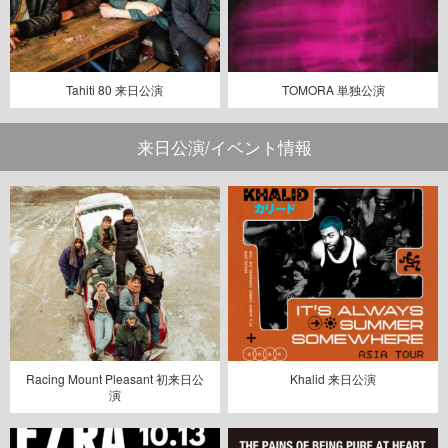
Tahiti 80 来日公演
TOMORA 単独公演
来日公演/イベント情報
Racing Mount Pleasant 初来日公
Khalid 来日公演
演