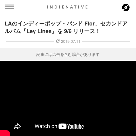
INDIENATIVE
LAのインディーポップ・バンド Flor、セカンドア
MENU
ルバム『Ley Lines』を 9/6 リリース！
ース一覧
2019.07.11
ース情報
記事には広告を含む場合があります
ント情報
のアーティスト
ーカマー
ッション
ウト