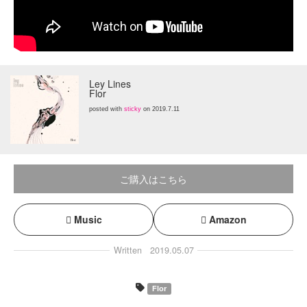
Ley Lines
Flor
posted with
sticky
on 2019.7.11
ご購入はこちら
Music
Amazon
Written
2019.05.07
Flor