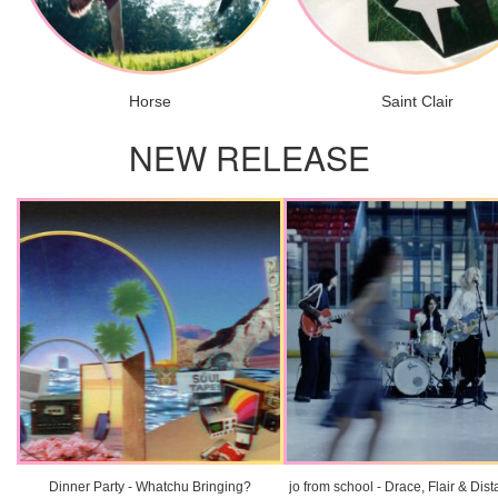
Horse
Saint Clair
NEW RELEASE
Dinner Party - Whatchu Bringing?
jo from school - Drace, Flair & Dis