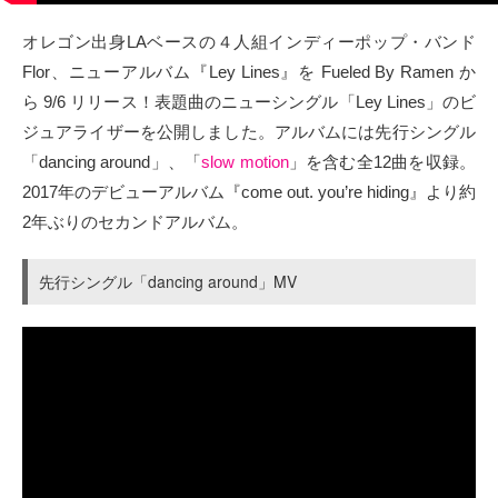
タクト
オレゴン出身LAベースの４人組インディーポップ・バンド
Flor、ニューアルバム『Ley Lines』を Fueled By Ramen か
OW SOCIAL
ら 9/6 リリース！表題曲のニューシングル「Ley Lines」のビ
ジュアライザーを公開しました。アルバムには先行シングル
Twitter
「dancing around」、「
slow motion
」を含む全12曲を収録。
2017年のデビューアルバム『come out. you’re hiding』より約
Facebook
2年ぶりのセカンドアルバム。
instagram
先行シングル「dancing around」MV
Tumblr
Soundcloud
Back to indienative