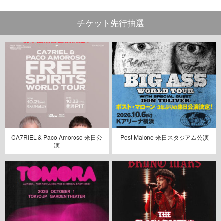
チケット先行抽選
CA7RIEL & Paco Amoroso 来日公
Post Malone 来日スタジアム公演
演