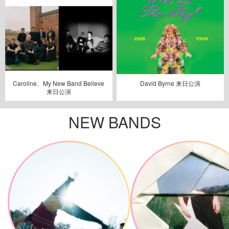
Caroline、My New Band Believe
David Byrne 来日公演
来日公演
NEW BANDS