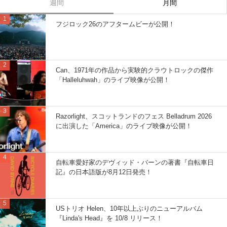
週間
月間
フジロック26のアフタームビーが公開！
Can、1971年の作品から実験的クラウトロックの傑作
「Halleluhwah」のライブ映像が公開！
Razorlight、スコットランドのフェス Belladrum 2026
に出演した「America」のライブ映像が公開！
自転車愛好家のデヴィッド・バーンの著書『自転車日
記』の日本語版が8月12日発売！
USトリオ Helen、10年以上ぶりのニューアルバム
『Linda's Head』を 10/8 リリース！