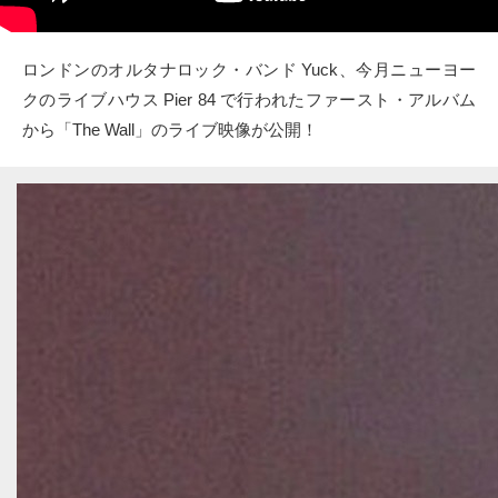
タクト
ロンドンのオルタナロック・バンド Yuck、今月ニューヨー
OW SOCIAL
クのライブハウス Pier 84 で行われたファースト・アルバム
から「The Wall」のライブ映像が公開！
Twitter
Facebook
instagram
Tumblr
Soundcloud
Back to indienative