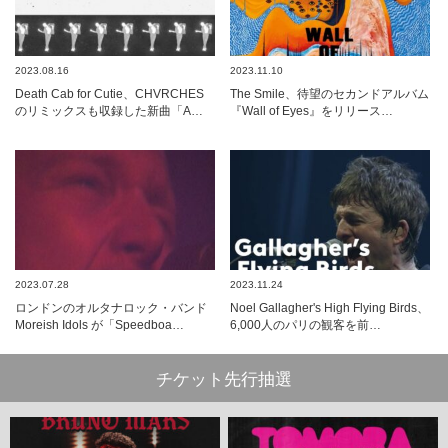
2023.08.16
2023.11.10
Death Cab for Cutie、CHVRCHES
The Smile、待望のセカンドアルバム
のリミックスも収録した新曲「A…
『Wall of Eyes』をリリース…
2023.07.28
2023.11.24
ロンドンのオルタナロック・バンド
Noel Gallagher's High Flying Birds、
Moreish Idols が「Speedboa…
6,000人のパリの観客を前…
チケット先行抽選