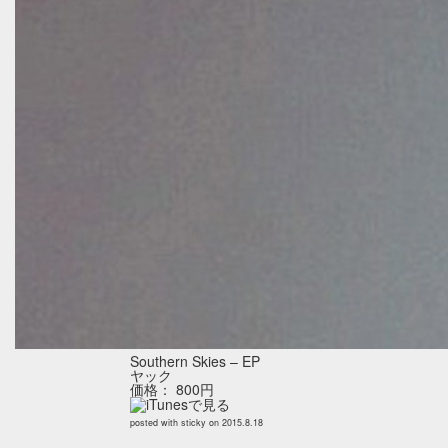
Southern Skies – EP
ヤック
価格： 800円
posted with
sticky
on 2015.8.18