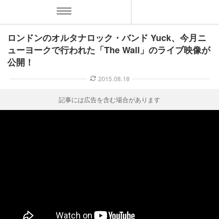
ロンドンのオルタナロック・バンド Yuck、今月ニ
MENU
ューヨークで行われた「The Wall」のライブ映像が
公開！
ース一覧
2015.08.18
ース情報
記事には広告を含む場合があります
ント情報
のアーティスト
ーカマー
ッション
ウト