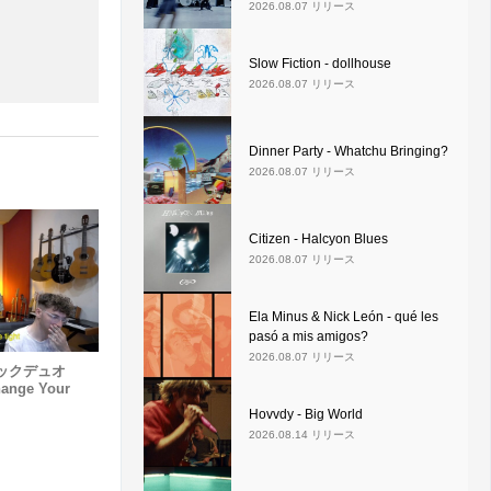
2026.08.07 リリース
Slow Fiction - dollhouse
2026.08.07 リリース
Dinner Party - Whatchu Bringing?
2026.08.07 リリース
Citizen - Halcyon Blues
2026.08.07 リリース
Ela Minus & Nick León - qué les
pasó a mis amigos?
2026.08.07 リリース
ックデュオ
ange Your
Hovvdy - Big World
2026.08.14 リリース