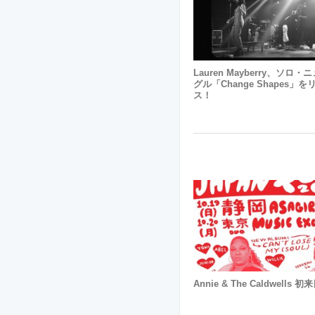
Lauren Mayberry、ソロ
グル「Change Shapes」を
ス！
Annie & The Caldwells 