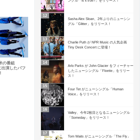
ングル「is it true?」をリリース！
Sasha Alex Sloan、2年ぶりのニューシン
グル「Glitter」をリリース！
Charlie Puth が NPR Music の人気企画
Tiny Desk Concert に登場！
米の番組
Arlo Parks が John Glacier をフィーチャー
ive に出演したパフ
したニューシングル「Floette」をリリー
！
ス！
Four Tet がニューシングル「Human
Voice」をリリース！
Valley、今年2枚目となるニューシングル
「Someday」をリリース！
Tom Waits がニューシングル「The Fly」