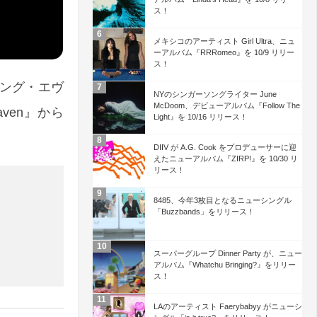
ス！
メキシコのアーティスト Girl Ultra、ニュ
ーアルバム『RRRomeo』を 10/9 リリー
ス！
リシング・エヴ
NYのシンガーソングライター June
McDoom、デビューアルバム『Follow The
aven』から
Light』を 10/16 リリース！
DIIV が A.G. Cook をプロデューサーに迎
えたニューアルバム『ZIRP!』を 10/30 リ
リース！
8485、今年3枚目となるニューシングル
「Buzzbands」をリリース！
スーパーグループ Dinner Party が、ニュー
アルバム『Whatchu Bringing?』をリリー
ス！
LAのアーティスト Faerybabyy がニューシ