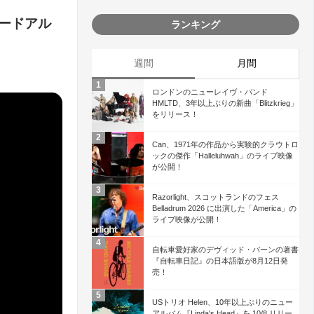
、サードアル
ランキング
週間
月間
ロンドンのニューレイヴ・バンド
HMLTD、3年以上ぶりの新曲「Blitzkrieg」
をリリース！
Can、1971年の作品から実験的クラウトロ
ックの傑作「Halleluhwah」のライブ映像
が公開！
Razorlight、スコットランドのフェス
Belladrum 2026 に出演した「America」の
ライブ映像が公開！
自転車愛好家のデヴィッド・バーンの著書
『自転車日記』の日本語版が8月12日発
売！
USトリオ Helen、10年以上ぶりのニュー
アルバム『Linda's Head』を 10/8 リリー