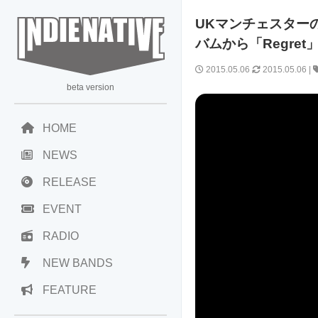
UKマンチェスターのア
バムから「Regre
2015.05.06
2015.05.06
|
beta version
HOME
NEWS
RELEASE
EVENT
RADIO
NEW BANDS
FEATURE