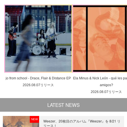
jo from school - Drace, Flair & Distance EP
Ela Minus & Nick León - qué les pa
2026.08.07リリース
amigos?
2026.08.07リリース
LATEST NEWS
NEW
Weezer、20枚目のアルバム『Weezer』を 8/21 リ
リース！