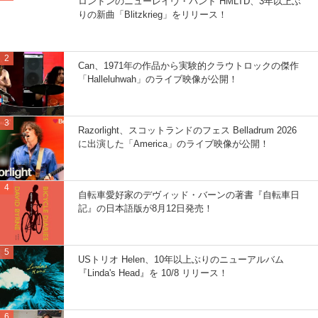
ロンドンのニューレイヴ・バンド HMLTD、3年以上ぶ
りの新曲「Blitzkrieg」をリリース！
Can、1971年の作品から実験的クラウトロックの傑作
「Halleluhwah」のライブ映像が公開！
Razorlight、スコットランドのフェス Belladrum 2026
に出演した「America」のライブ映像が公開！
自転車愛好家のデヴィッド・バーンの著書『自転車日
記』の日本語版が8月12日発売！
USトリオ Helen、10年以上ぶりのニューアルバム
『Linda's Head』を 10/8 リリース！