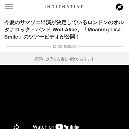
INDIENATIVE
今夏のサマソニ出演が決定しているロンドンのオル
MENU
タナロック・バンド Wolf Alice、「Moaning Lisa
Smile」のツアービデオが公開！
ース一覧
2015.05.06
ース情報
記事には広告を含む場合があります
ント情報
のアーティスト
ーカマー
ッション
ウト