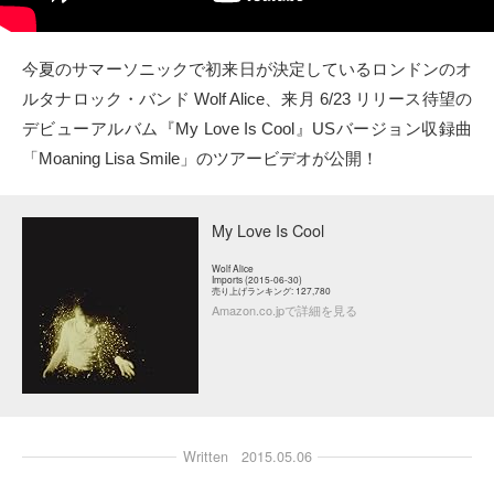
タクト
今夏のサマーソニックで初来日が決定しているロンドンのオ
OW SOCIAL
ルタナロック・バンド Wolf Alice、来月 6/23 リリース待望の
デビューアルバム『My Love Is Cool』USバージョン収録曲
Twitter
「Moaning Lisa Smile」のツアービデオが公開！
Facebook
My Love Is Cool
instagram
Wolf Alice
Imports (2015-06-30)
売り上げランキング: 127,780
Tumblr
Amazon.co.jpで詳細を見る
Soundcloud
Back to indienative
Written
2015.05.06