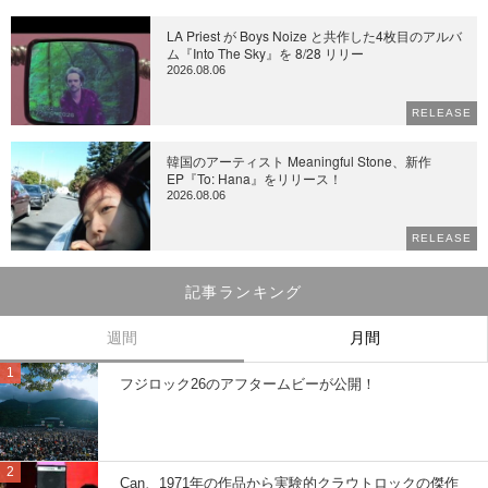
LA Priest が Boys Noize と共作した4枚目のアルバ
ム『Into The Sky』を 8/28 リリー
2026.08.06
RELEASE
韓国のアーティスト Meaningful Stone、新作
EP『To: Hana』をリリース！
2026.08.06
RELEASE
記事ランキング
週間
月間
フジロック26のアフタームビーが公開！
Can、1971年の作品から実験的クラウトロックの傑作