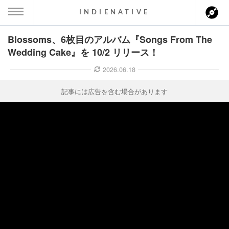
INDIENATIVE
Blossoms、6枚目のアルバム『Songs From The
MENU
Wedding Cake』を 10/2 リリース！
ース一覧
2026.06.18
ース情報
記事には広告を含む場合があります
ント情報
のアーティスト
ーカマー
ッション
ウト