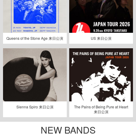
Queens of the Stone Age 来日公演
US 来日公演
Sienna Spiro 来日公演
The Pains of Being Pure at Heart
来日公演
NEW BANDS