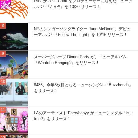
DIIV が A.G. Cook をプロデューサーに迎えたニューア
ルバム『ZIRP!』を 10/30 リリース！
NYのシンガーソングライター June McDoom、デビュ
ーアルバム『Follow The Light』を 10/16 リリース！
スーパーグループ Dinner Party が、ニューアルバム
『Whatchu Bringing?』をリリース！
8485、今年3枚目となるニューシングル「Buzzbands」
をリリース！
LAのアーティスト Faerybabyy がニューシングル「is it
true?」をリリース！