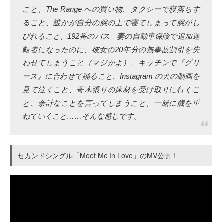
こと、The Range への買い物、タクシーで寝落ちす
ること、誰かが自分の腕の上で寝てしまって腕がし
びれること、192番のバス、妻の自動車保険で追加運
転者になったのに、彼女の20年分の無事故割引を失
わせてしまうこと（マジかよ）、キッチンで『グリ
ース』に合わせて踊ること、Instagram の犬の動画を
見て泣くこと、寄木張りの床材を受け取りに行くこ
と、余計なことを言ってしまうこと、一緒に歳を重
ねていくこと……そんな感じです。
セカンドシングル「Meet Me In Love」のMV公開！