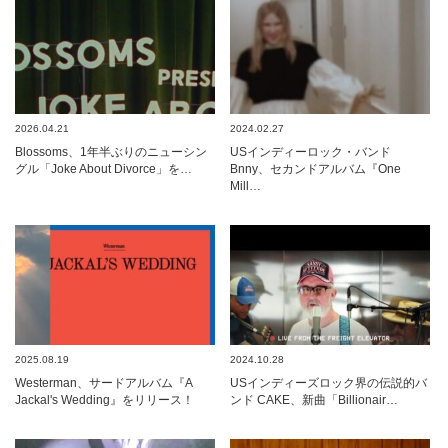
2026.04.21
2024.02.27
Blossoms、1年半ぶりのニューシン
USインディーロック・バンド
グル「Joke About Divorce」を…
Bnny、セカンドアルバム『One
Mill…
2025.08.19
2024.10.28
Westerman、サードアルバム『A
USインディーズロック界の伝説的バ
Jackal's Wedding』をリリース！
ンド CAKE、新曲「Billionair…