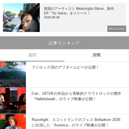
韓国のアーティスト Meaningful Stone、新作
EP『To: Hana』をリリース！
2026.08.06
RELEASE
記事ランキング
週間
月間
フジロック26のアフタームビーが公開！
Can、1971年の作品から実験的クラウトロックの傑作
「Halleluhwah」のライブ映像が公開！
Razorlight、スコットランドのフェス Belladrum 2026
に出演した「America」のライブ映像が公開！