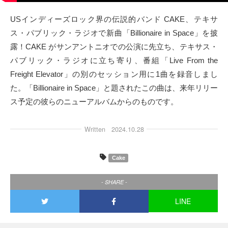
タクト
USインディーズロック界の伝説的バンド CAKE、テキサ
ス・パブリック・ラジオで新曲「Billionaire in Space」を披
OW SOCIAL
露！CAKE がサンアントニオでの公演に先立ち、テキサス・
パブリック・ラジオに立ち寄り、番組「Live From the
Twitter
Freight Elevator」の別のセッション用に1曲を録音しまし
た。「Billionaire in Space」と題されたこの曲は、来年リリー
Facebook
ス予定の彼らのニューアルバムからのものです。
instagram
Written
2024.10.28
Tumblr
Cake
Soundcloud
- SHARE -
Back to indienative
LINE