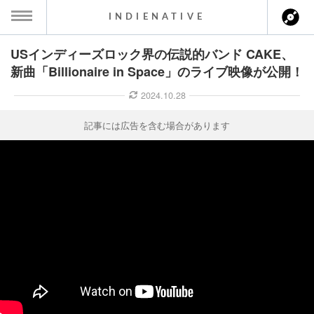
INDIENATIVE
USインディーズロック界の伝説的バンド CAKE、
MENU
新曲「Billionaire in Space」のライブ映像が公開！
ース一覧
2024.10.28
ース情報
記事には広告を含む場合があります
ント情報
のアーティスト
ーカマー
ッション
ウト