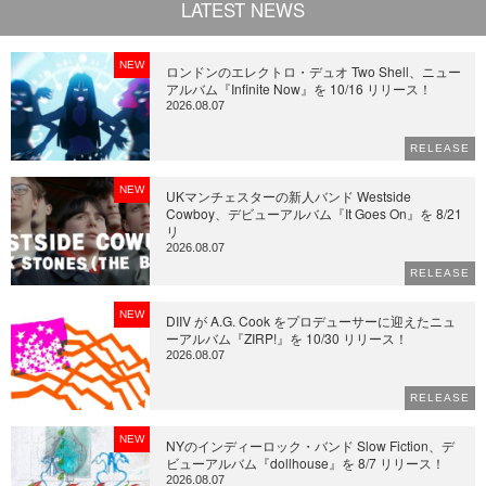
LATEST NEWS
NEW
ロンドンのエレクトロ・デュオ Two Shell、ニュー
アルバム『Infinite Now』を 10/16 リリース！
2026.08.07
RELEASE
NEW
UKマンチェスターの新人バンド Westside
Cowboy、デビューアルバム『It Goes On』を 8/21
リ
2026.08.07
RELEASE
NEW
DIIV が A.G. Cook をプロデューサーに迎えたニュ
ーアルバム『ZIRP!』を 10/30 リリース！
2026.08.07
RELEASE
NEW
NYのインディーロック・バンド Slow Fiction、デ
ビューアルバム『dollhouse』を 8/7 リリース！
2026.08.07