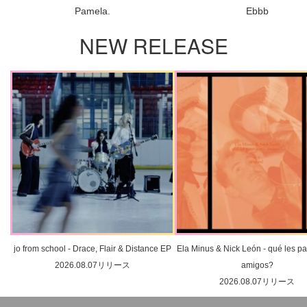
Pamela.
Ebbb
NEW RELEASE
jo from school - Drace, Flair & Distance EP
Ela Minus & Nick León - qué les pa
2026.08.07リリース
amigos?
2026.08.07リリース