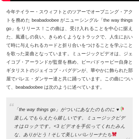
タクト
今年テイラー・スウィフトとのツアーでオープニング・アク
トを務めた beabadoobee がニューシングル「the way things
OW SOCIAL
go」をリリース！この曲は、受け入れることを中心に据え
た、風通しの良い、きらめくようなトラックで、人生におい
Twitter
て時に与えられるカードと折り合いをつけることを学ぶこと
を歌った楽曲となっています。ミュージックビデオは、ジェ
Facebook
イコブ・アーランドが監督を務め、ビーバドゥービー自身と
ギタリストのジェイコブ・バグデンが、華やかに飾られた部
instagram
屋でバレエ・ダンサー達と共に踊っています。この曲につい
Tumblr
て、beabadoobee は次のように述べています。
Soundcloud
「the way things go」がついにあなたのものに
♥️
Back to indienative
楽しんでもらえたら嬉しいです。ミュージックビデ
オはロックです。<3 ビデオを手伝ってくれたみん
な、ありがとう！そして美しいバレリーナたち