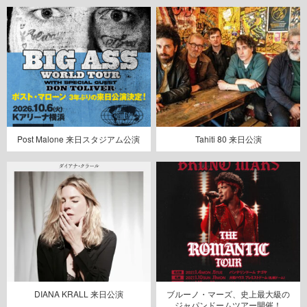
Post Malone 来日スタジアム公演
Tahiti 80 来日公演
DIANA KRALL 来日公演
ブルーノ・マーズ、史上最大級の
ジャパンドームツアー開催！