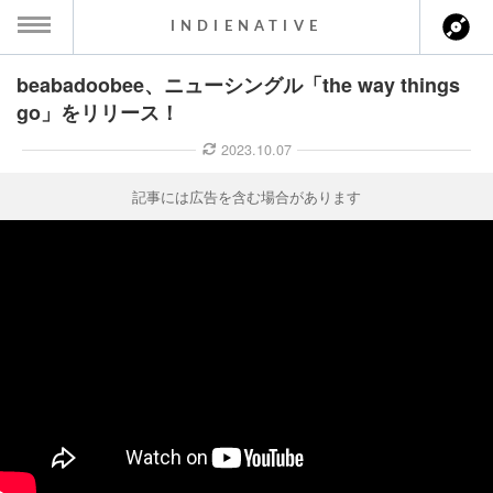
INDIENATIVE
beabadoobee、ニューシングル「the way things
MENU
go」をリリース！
ース一覧
2023.10.07
ース情報
記事には広告を含む場合があります
ント情報
のアーティスト
ーカマー
ッション
ウト