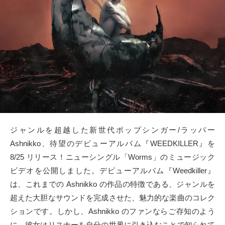
タクト
OW SOCIAL
Twitter
Facebook
instagram
ジャンルを超越した新世代ポップシンガー/ラッパー
Tumblr
Ashnikko、待望のデビューアルバム『WEEDKILLER』を
8/25 リリース！ニューシングル「Worms」のミュージック
Soundcloud
ビデオを公開しました。デビューアルバム『Weedkiller』
は、これまでの Ashnikko の作品の特徴である、ジャンルを
Back to indienative
超えた大胆なサウンドを完成させた、魅力的な楽曲のコレク
ションです。しかし、Ashnikko のファンならご存知のよう
に、彼女はリスナーを自分の世界に引き込むことで知られて