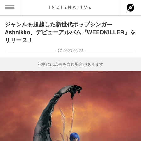
INDIENATIVE
ジャンルを超越した新世代ポップシンガー
MENU
Ashnikko、デビューアルバム『WEEDKILLER』を
リリース！
ース一覧
2023.08.25
ース情報
記事には広告を含む場合があります
ント情報
のアーティスト
ーカマー
ッション
ウト