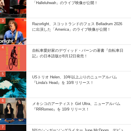
「Halleluhwah」のライブ映像が公開！
Razorlight、スコットランドのフェス Belladrum 2026
に出演した「America」のライブ映像が公開！
自転車愛好家のデヴィッド・バーンの著書『自転車日
記』の日本語版が8月12日発売！
USトリオ Helen、10年以上ぶりのニューアルバム
『Linda's Head』を 10/8 リリース！
メキシコのアーティスト Girl Ultra、ニューアルバム
『RRRomeo』を 10/9 リリース！
NYのシンガーソングライター June McDoom、デビュ