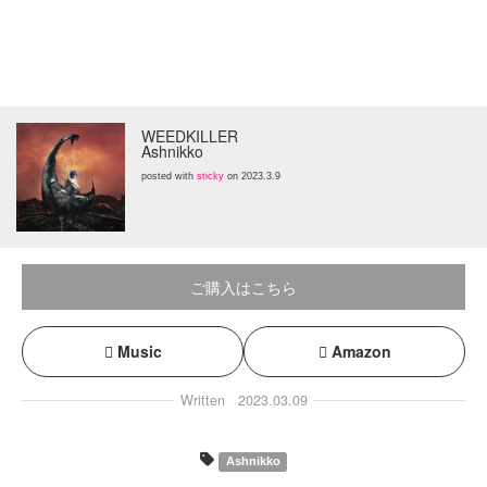
WEEDKILLER
Ashnikko
posted with
sticky
on 2023.3.9
ご購入はこちら
Music
Amazon
Written
2023.03.09
Ashnikko