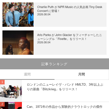
Charlie Puth が NPR Music の人気企画 Tiny Desk
Concert に登場！
2026.08.04
Arlo Parks が John Glacier をフィーチャーしたニ
ューシングル「Floette」をリリース！
2026.08.04
記事ランキング
週間
月間
ロンドンのニューレイヴ・バンド HMLTD、3年以上ぶ
りの新曲「Blitzkrieg」をリリース！
Can、1971年の作品から実験的クラウトロックの傑作