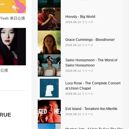
Hovvdy - Big World
ay Yeah 来日公演
2026.08.14 リリース
Grace Cummings - Bloodhorse!
2026.08.14 リリース
Sailor Honeymoon - The Worst of
Sailor Honeymoon
来日公演
2026.08.14 リリース
Lucy Rose - The Complete Concert
at Union Chapel
2026.08.14 リリース
Evil Island - Terraform the Afterlife
TRUE
2026.08.14 リリース