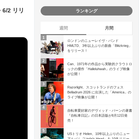
 6/2 リリ
ランキング
週間
月間
ロンドンのニューレイヴ・バンド
HMLTD、3年以上ぶりの新曲「Blitzkrieg」
をリリース！
Can、1971年の作品から実験的クラウトロ
ックの傑作「Halleluhwah」のライブ映像
が公開！
Razorlight、スコットランドのフェス
Belladrum 2026 に出演した「America」の
ライブ映像が公開！
自転車愛好家のデヴィッド・バーンの著書
『自転車日記』の日本語版が8月12日発
売！
USトリオ Helen、10年以上ぶりのニュー
アルバム『Linda's Head』を 10/8 リリー