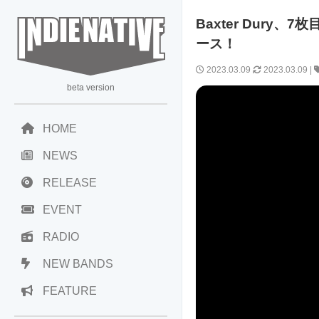
Baxter Dury、7枚目
ース！
2023.03.09
2023.03.09
|
beta version
HOME
NEWS
RELEASE
EVENT
RADIO
NEW BANDS
FEATURE