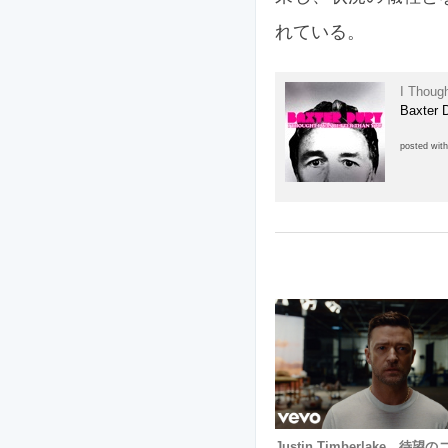
れている。
I Thoug
Baxter 
posted wit
Justin Timberlake、待望