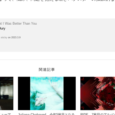
ht I Was Better Than You
Dury
h
sticky
on 2023.3.9
関連記事
のニューア
Juliana Chahayed、今年5枚目となる
RIDE、7枚目のアルバム『