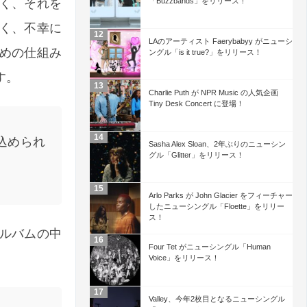
く、それを
「Buzzbands」をリリース！
く、不幸に
LAのアーティスト Faerybabyy がニューシ
めの仕組み
ングル「is it true?」をリリース！
す。
Charlie Puth が NPR Music の人気企画
Tiny Desk Concert に登場！
込められ
Sasha Alex Sloan、2年ぶりのニューシン
グル「Glitter」をリリース！
Arlo Parks が John Glacier をフィーチャー
したニューシングル「Floette」をリリー
ス！
ルバムの中
Four Tet がニューシングル「Human
。
Voice」をリリース！
Valley、今年2枚目となるニューシングル