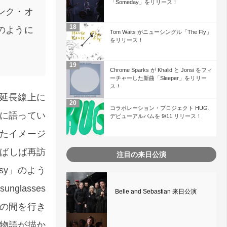
「Someday」をリリース！
ンク・オ
のように
Tom Waits がニューシングル「The Fly」
をリリース！
Chrome Sparks が Khalid と Jonsi をフィ
ーチャーした新曲「Sleeper」をリリー
ス！
の延長線上に
コラボレーション・プロジェクト HUG、
に語ってい
デビューアルバムを 9/11 リリース！
たイメージ
しばしば再訪
注目の来日公演
cksy」のよう
nglasses
Belle and Sebastian 来日公演
」の願望の間を行き
物語が描か