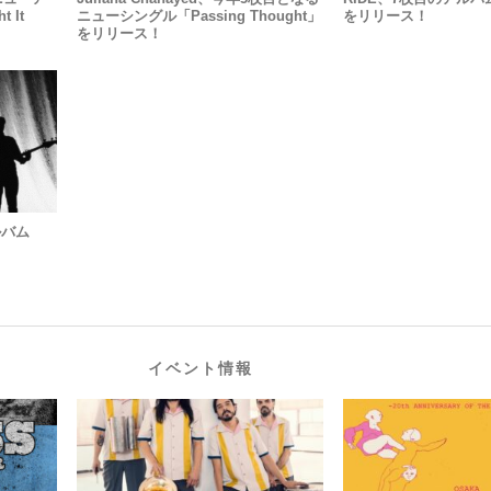
t It
ニューシングル「Passing Thought」
をリリース！
をリリース！
アルバム
イベント情報