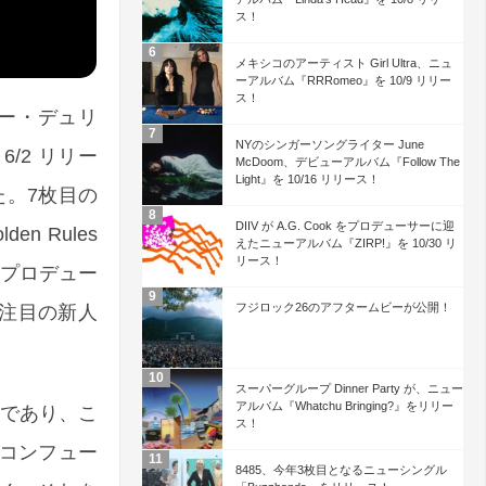
ス！
メキシコのアーティスト Girl Ultra、ニュ
ーアルバム『RRRomeo』を 10/9 リリー
ス！
ター・デュリ
NYのシンガーソングライター June
ら 6/2 リリー
McDoom、デビューアルバム『Follow The
Light』を 10/16 リリース！
た。7枚目の
DIIV が A.G. Cook をプロデューサーに迎
en Rules
えたニューアルバム『ZIRP!』を 10/30 リ
リース！
e がプロデュー
フジロック26のアフタームビーが公開！
、注目の新人
スーパーグループ Dinner Party が、ニュー
アルバム『Whatchu Bringing?』をリリー
る作品であり、こ
ス！
コンフュー
8485、今年3枚目となるニューシングル