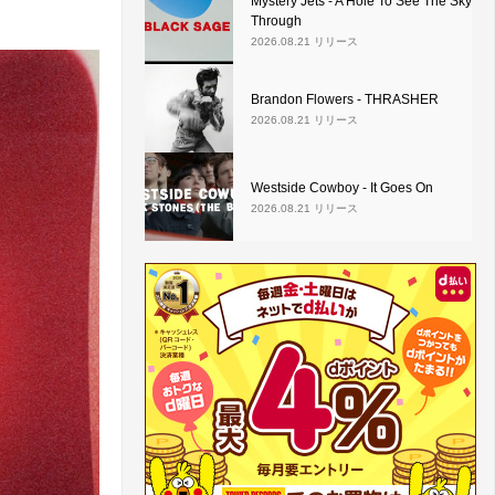
Mystery Jets - A Hole To See The Sky
Through
2026.08.21 リリース
Brandon Flowers - THRASHER
2026.08.21 リリース
Westside Cowboy - It Goes On
2026.08.21 リリース