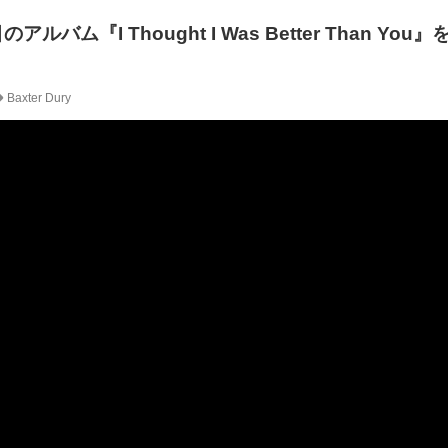
のアルバム『I Thought I Was Better Than You』を
Baxter Dury