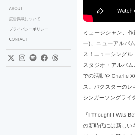
ABOUT
広告掲載について
プライバシーポリシー
ミュージシャン、作家、
CONTACT
ー)、ニューアルバム『I Th
ス！ニューシングル「A
スタジオ・アルバムとなる本作
での活動や Charlie 
ス。バクスターのレギュ
シンガーソングライター
『I Thought I 
の新時代には新しい