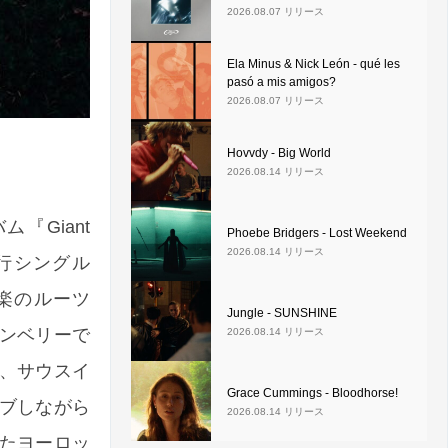
2026.08.07 リリース
Ela Minus & Nick León - qué les
pasó a mis amigos?
2026.08.07 リリース
Hovvdy - Big World
2026.08.14 リリース
ム『Giant
Phoebe Bridgers - Lost Weekend
2026.08.14 リリース
先行シングル
の音楽のルーツ
Jungle - SUNSHINE
ンベリーで
2026.08.14 リリース
、サウスイ
Grace Cummings - Bloodhorse!
ブしながら
2026.08.14 リリース
たヨーロッ