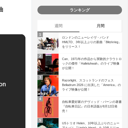
曲
ランキング
週間
月間
ロンドンのニューレイヴ・バンド
HMLTD、3年以上ぶりの新曲「Blitzkrieg」
をリリース！
Can、1971年の作品から実験的クラウトロ
ックの傑作「Halleluhwah」のライブ映像
が公開！
Razorlight、スコットランドのフェス
Belladrum 2026 に出演した「America」の
ライブ映像が公開！
自転車愛好家のデヴィッド・バーンの著書
『自転車日記』の日本語版が8月12日発
売！
USトリオ Helen、10年以上ぶりのニュー
アルバム『Linda's Head』を 10/8 リリー