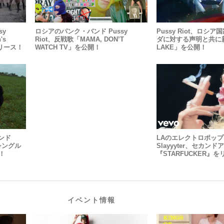
sy
ロシアのパンク・バンド Pussy
Pussy Riot、ロシ
's
Riot、反戦歌「MAMA, DON’T
ダに対する声明と共に新
リリース！
WATCH TV」を公開！
LAKE」を公開！
ンド
LAのエレクトロポッ
ーシングル
Slayyyter、セカン
ス！
『STARFUCKER』
イベント情報