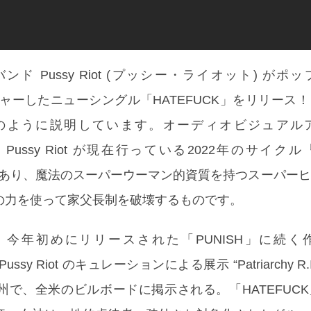
ド Pussy Riot (プッシー・ライオット) がポ
フィーチャーしたニューシングル「HATEFUCK」をリリース
のように説明しています。オーディオビジュアル
Pussy Riot が現在行っている2022年のサイクル『Pat
作品であり、魔法のスーパーウーマン的資質を持つスーパー
の力を使って家父長制を破壊するものです。
」は、今年初めにリリースされた「PUNISH」に続
ssy Riot のキュレーションによる展示 “Patriarchy R.I
州で、全米のビルボードに掲示される。「HATEFUC