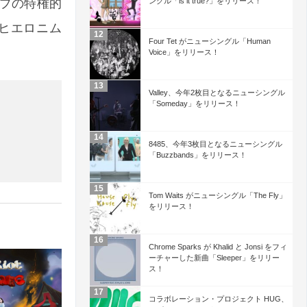
プの特権的
ングル「is it true?」をリリース！
ヒエロニム
Four Tet がニューシングル「Human
Voice」をリリース！
Valley、今年2枚目となるニューシングル
「Someday」をリリース！
8485、今年3枚目となるニューシングル
「Buzzbands」をリリース！
Tom Waits がニューシングル「The Fly」
をリリース！
Chrome Sparks が Khalid と Jonsi をフィ
ーチャーした新曲「Sleeper」をリリー
ス！
コラボレーション・プロジェクト HUG、