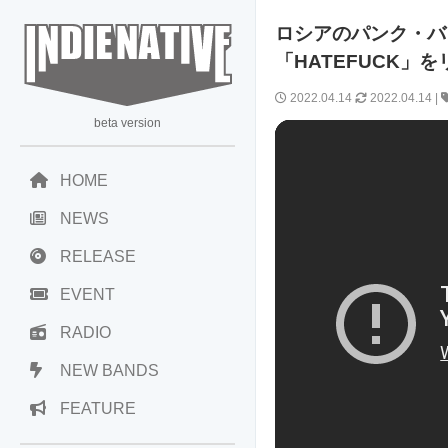
ロシアのパンク・バンド 
「HATEFUCK」
2022.04.14
2022.04.14
|
beta version
HOME
NEWS
RELEASE
EVENT
RADIO
NEW BANDS
FEATURE