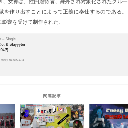
帝、女神は、性的虐待者、疎外され対象化されたグルー
獄を作り出すことによって正義に奉仕するのである。
に影響を受けて制作された。
k – Single
iot & Slayyyter
204円
h
sticky
on 2022.4.14
関連記事