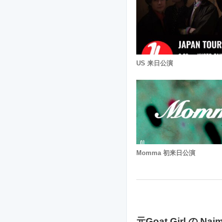
US 来日公演
Momma 初来日公演
元Goat Girl の 