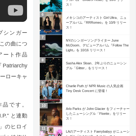
ス！
メキシコのアーティスト Girl Ultra、ニュ
ーアルバム『RRRomeo』を 10/9 リリー
ス！
ップシンガー
NYのシンガーソングライター June
！この曲につ
McDoom、デビューアルバム『Follow The
Light』を 10/16 リリース！
アート作品
Sasha Alex Sloan、2年ぶりのニューシン
riarchy
グル「Glitter」をリリース！
ヒーローキャ
Charlie Puth が NPR Music の人気企画
Tiny Desk Concert に登場！
く作品です。
Arlo Parks が John Glacier をフィーチャー
したニューシングル「Floette」をリリー
.P.” と連動
ス！
K」のヒロイ
LAのアーティスト Faerybabyy がニューシ