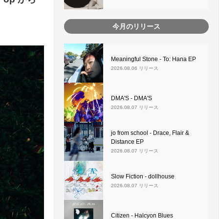
今月のリリース
Meaningful Stone - To: Hana EP
2026.08.06 リリース
DMA'S - DMA'S
2026.08.07 リリース
jo from school - Drace, Flair &
Distance EP
2026.08.07 リリース
Slow Fiction - dollhouse
2026.08.07 リリース
Citizen - Halcyon Blues