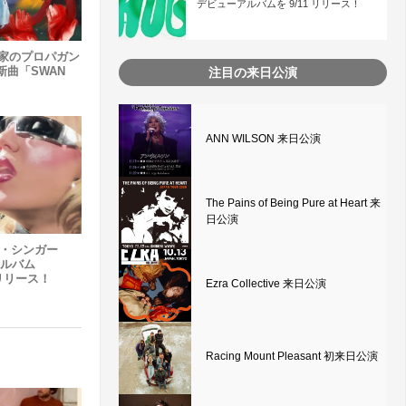
デビューアルバムを 9/11 リリース！
ア国家のプロパガン
曲「SWAN
注目の来日公演
ANN WILSON 来日公演
The Pains of Being Pure at Heart 来
日公演
プ・シンガー
ドアルバム
をリリース！
Ezra Collective 来日公演
Racing Mount Pleasant 初来日公演