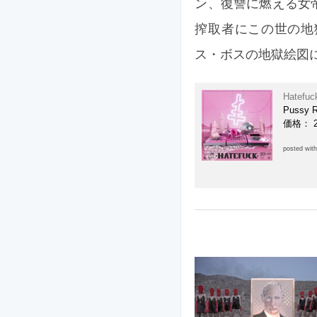
ン、復讐に燃える女
搾取者にこの世の地
ス・ボスの地獄絵図
Hatefuc
Pussy R
価格： 
posted wit