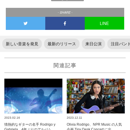
- SHARE -
LINE
新しい音楽を発見
最新のリリース
来日公演
注目バン
関連記事
2023.02.16
2023.12.11
情熱的なギターの名手 Rodrigo y
Olivia Rodrigo、NPR Music の人気
Gabriela、4年ぶりのアルバム…
企画 Tiny Desk Concert に出…