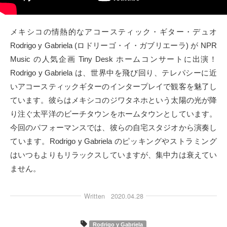
タクト
メキシコの情熱的なアコースティック・ギター・デュオ
OW SOCIAL
Rodrigo y Gabriela (ロドリーゴ・イ・ガブリエーラ) が NPR
Music の人気企画 Tiny Desk ホームコンサートに出演！
Twitter
Rodrigo y Gabriela は、世界中を飛び回り、テレパシーに近
いアコースティックギターのインタープレイで観客を魅了し
Facebook
ています。彼らはメキシコのジワタネホという太陽の光が降
り注ぐ太平洋のビーチタウンをホームタウンとしています。
instagram
今回のパフォーマンスでは、彼らの自宅スタジオから演奏し
Tumblr
ています。Rodrigo y Gabriela のピッキングやストラミング
はいつもよりもリラックスしていますが、集中力は衰えてい
Soundcloud
ません。
Back to indienative
Written
2020.04.28
Rodrigo y Gabriela