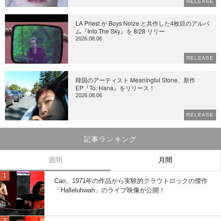
RELEASE
LA Priest が Boys Noize と共作した4枚目のアルバ
ム『Into The Sky』を 8/28 リリー
2026.08.06
RELEASE
韓国のアーティスト Meaningful Stone、新作
EP『To: Hana』をリリース！
2026.08.06
RELEASE
記事ランキング
週間
月間
Can、1971年の作品から実験的クラウトロックの傑作
「Halleluhwah」のライブ映像が公開！