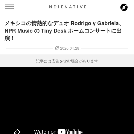
INDIENATIVE
メキシコの情熱的なデュオ Rodrigo y Gabriela、
MENU
NPR Music の Tiny Desk ホームコンサートに出
演！
ース一覧
2020.04.28
ース情報
記事には広告を含む場合があります
ント情報
のアーティスト
ーカマー
ッション
ウト