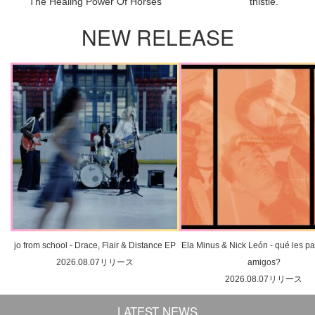
The Healing Power Of Horses
thistle.
NEW RELEASE
jo from school - Drace, Flair & Distance EP
Ela Minus & Nick León - qué les pa
2026.08.07リリース
amigos?
2026.08.07リリース
LATEST NEWS