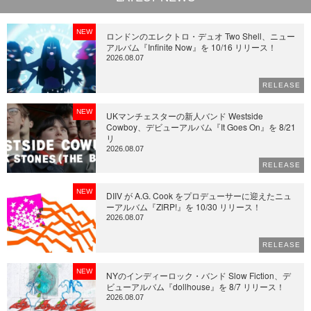
NEW
ロンドンのエレクトロ・デュオ Two Shell、ニュー
アルバム『Infinite Now』を 10/16 リリース！
2026.08.07
RELEASE
NEW
UKマンチェスターの新人バンド Westside
Cowboy、デビューアルバム『It Goes On』を 8/21
リ
2026.08.07
RELEASE
NEW
DIIV が A.G. Cook をプロデューサーに迎えたニュ
ーアルバム『ZIRP!』を 10/30 リリース！
2026.08.07
RELEASE
NEW
NYのインディーロック・バンド Slow Fiction、デ
ビューアルバム『dollhouse』を 8/7 リリース！
2026.08.07