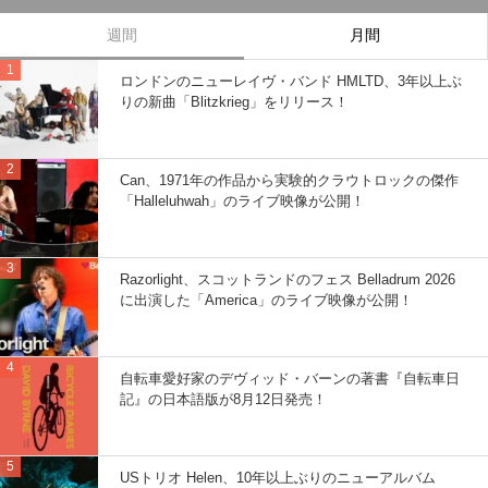
週間
月間
ロンドンのニューレイヴ・バンド HMLTD、3年以上ぶ
りの新曲「Blitzkrieg」をリリース！
Can、1971年の作品から実験的クラウトロックの傑作
「Halleluhwah」のライブ映像が公開！
Razorlight、スコットランドのフェス Belladrum 2026
に出演した「America」のライブ映像が公開！
自転車愛好家のデヴィッド・バーンの著書『自転車日
記』の日本語版が8月12日発売！
USトリオ Helen、10年以上ぶりのニューアルバム