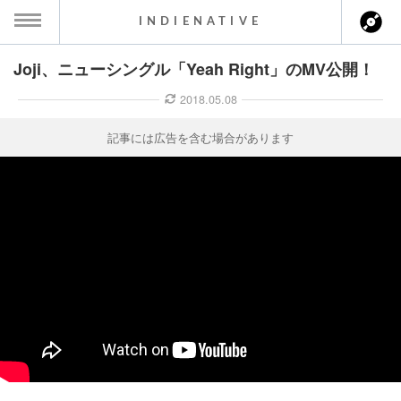
INDIENATIVE
Joji、ニューシングル「Yeah Right」のMV公開！
MENU
2018.05.08
ース一覧
記事には広告を含む場合があります
ース情報
ント情報
のアーティスト
ーカマー
ッション
ウト