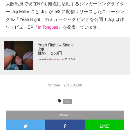
大阪出身で現在NYを拠点に活動するシンガーソングライタ
タクト
ー Joji Miller こと Joji が 5/8 に配信リリースしたニューシン
グル「Yeah Right」のミュージックビデオを公開！Joji は昨
OW SOCIAL
年デビューEP『
In Tongues
』を発表しています。
Twitter
Yeah Right – Single
Joji
Facebook
価格： 250円
posted with
sticky
on 2018.5.8
instagram
Tumblr
Written
2018.05.08
Soundcloud
Joji
Back to indienative
- SHARE -
LINE