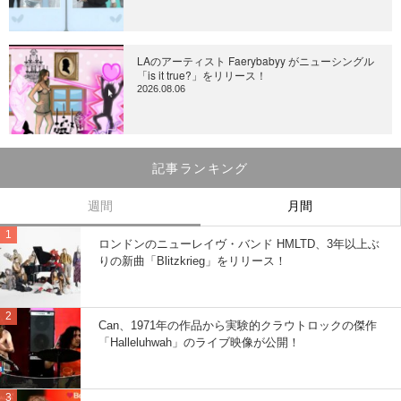
LAのアーティスト Faerybabyy がニューシングル
「is it true?」をリリース！
2026.08.06
記事ランキング
週間
月間
ロンドンのニューレイヴ・バンド HMLTD、3年以上ぶ
りの新曲「Blitzkrieg」をリリース！
Can、1971年の作品から実験的クラウトロックの傑作
「Halleluhwah」のライブ映像が公開！