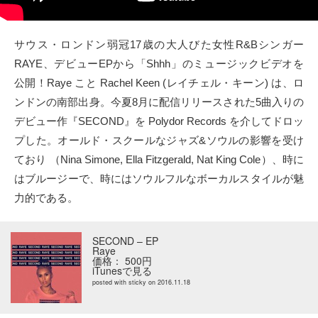
タクト
サウス・ロンドン弱冠17歳の大人びた女性R&Bシンガー
OW SOCIAL
RAYE、デビューEPから「Shhh」のミュージックビデオを
公開！Raye こと Rachel Keen (レイチェル・キーン) は、ロ
Twitter
ンドンの南部出身。今夏8月に配信リリースされた5曲入りの
デビュー作『SECOND』を Polydor Records を介してドロッ
Facebook
プした。オールド・スクールなジャズ&ソウルの影響を受け
ており （Nina Simone, Ella Fitzgerald, Nat King Cole）、時に
instagram
はブルージーで、時にはソウルフルなボーカルスタイルが魅
Tumblr
力的である。
Soundcloud
SECOND – EP
Raye
価格： 500円
Back to indienative
iTunesで見る
posted with
sticky
on 2016.11.18