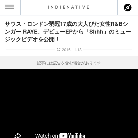
INDIENATIVE
サウス・ロンドン弱冠17歳の大人びた女性R&Bシ
MENU
ンガー RAYE、デビューEPから「Shhh」のミュー
ジックビデオを公開！
ース一覧
2016.11.18
ース情報
記事には広告を含む場合があります
ント情報
のアーティスト
ーカマー
ッション
ウト