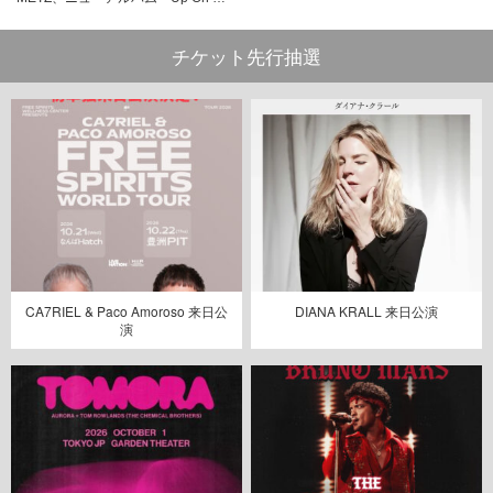
チケット先行抽選
CA7RIEL & Paco Amoroso 来日公
DIANA KRALL 来日公演
演