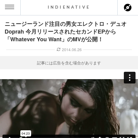
INDIENATIVE
ニュージーランド注目の男女エレクトロ・デュオ
MENU
Doprah 今月リリースされたセカンドEPから
「Whatever You Want」のMVが公開！
ース一覧
2014.06.26
ース情報
記事には広告を含む場合があります
ント情報
のアーティスト
ーカマー
ッション
ウト