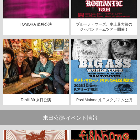
TOMORA 単独公演
ブルーノ・マーズ、史上最大級の
ジャパンドームツアー開催！
Tahiti 80 来日公演
Post Malone 来日スタジアム公演
来日公演/イベント情報