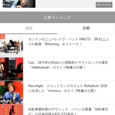
RELEASE
記事ランキング
週間
月間
ロンドンのニューレイヴ・バンド HMLTD、3年以上ぶ
りの新曲「Blitzkrieg」をリリース！
Can、1971年の作品から実験的クラウトロックの傑作
「Halleluhwah」のライブ映像が公開！
Razorlight、スコットランドのフェス Belladrum 2026
に出演した「America」のライブ映像が公開！
自転車愛好家のデヴィッド・バーンの著書『自転車日
記』の日本語版が8月12日発売！