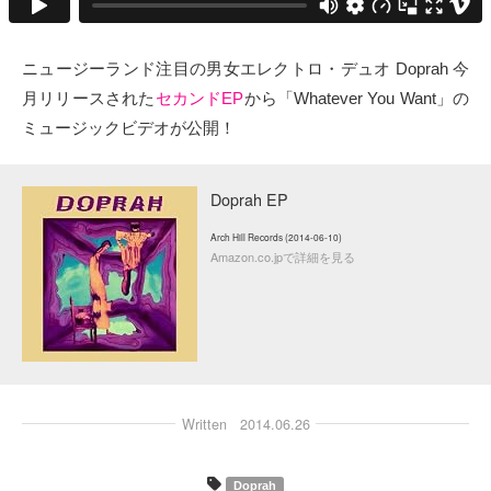
タクト
ニュージーランド注目の男女エレクトロ・デュオ Doprah 今
OW SOCIAL
月リリースされた
セカンドEP
から「Whatever You Want」の
ミュージックビデオが公開！
Twitter
Facebook
Doprah EP
Arch Hill Records (2014-06-10)
instagram
Amazon.co.jpで詳細を見る
Tumblr
Soundcloud
Back to indienative
Written
2014.06.26
Doprah