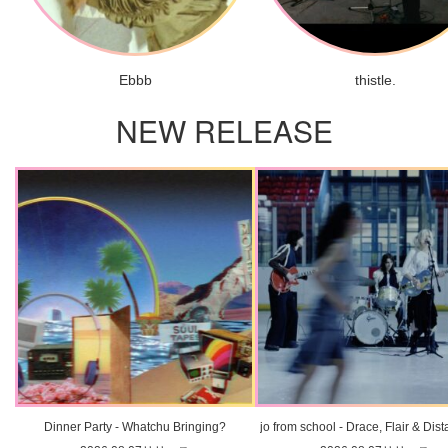
Ebbb
thistle.
NEW RELEASE
Dinner Party - Whatchu Bringing?
jo from school - Drace, Flair & Dis