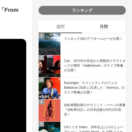
From
ランキング
週間
月間
フジロック26のアフタームビーが公開！
Can、1971年の作品から実験的クラウトロ
ックの傑作「Halleluhwah」のライブ映像
が公開！
Razorlight、スコットランドのフェス
Belladrum 2026 に出演した「America」の
ライブ映像が公開！
自転車愛好家のデヴィッド・バーンの著書
『自転車日記』の日本語版が8月12日発
売！
USトリオ Helen、10年以上ぶりのニュー
アルバム『Linda's Head』を 10/8 リリー