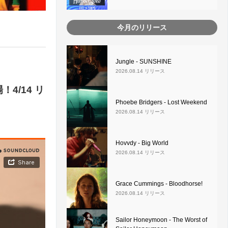
今月のリリース
Jungle - SUNSHINE
2026.08.14 リリース
4/14 リ
Phoebe Bridgers - Lost Weekend
2026.08.14 リリース
Hovvdy - Big World
2026.08.14 リリース
Grace Cummings - Bloodhorse!
2026.08.14 リリース
Sailor Honeymoon - The Worst of