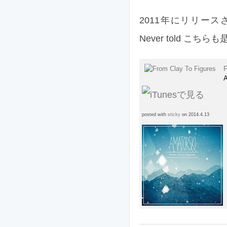
2011年にリリース
Never told こ
F
A
posted with
sticky
on 2014.4.13