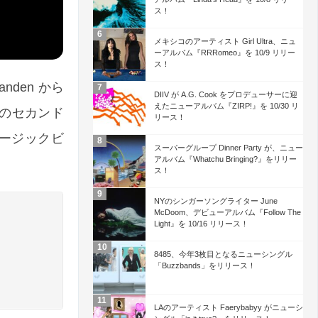
ス！
メキシコのアーティスト Girl Ultra、ニュ
ーアルバム『RRRomeo』を 10/9 リリー
ス！
anden から
DIIV が A.G. Cook をプロデューサーに迎
えたニューアルバム『ZIRP!』を 10/30 リ
望のセカンド
リース！
のミュージックビ
スーパーグループ Dinner Party が、ニュー
アルバム『Whatchu Bringing?』をリリー
ス！
NYのシンガーソングライター June
McDoom、デビューアルバム『Follow The
Light』を 10/16 リリース！
8485、今年3枚目となるニューシングル
「Buzzbands」をリリース！
LAのアーティスト Faerybabyy がニューシ