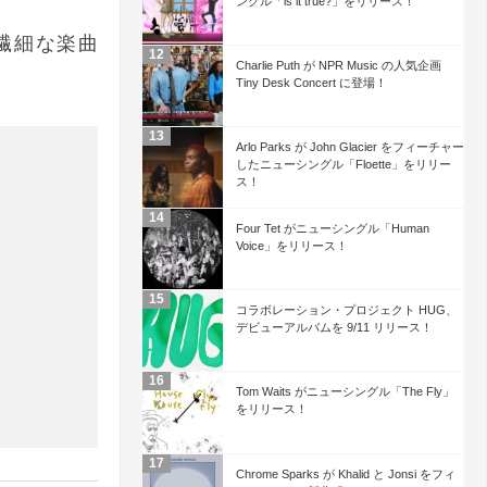
ングル「is it true?」をリリース！
に繊細な楽曲
Charlie Puth が NPR Music の人気企画
Tiny Desk Concert に登場！
Arlo Parks が John Glacier をフィーチャー
したニューシングル「Floette」をリリー
ス！
Four Tet がニューシングル「Human
Voice」をリリース！
コラボレーション・プロジェクト HUG、
デビューアルバムを 9/11 リリース！
Tom Waits がニューシングル「The Fly」
をリリース！
Chrome Sparks が Khalid と Jonsi をフィ