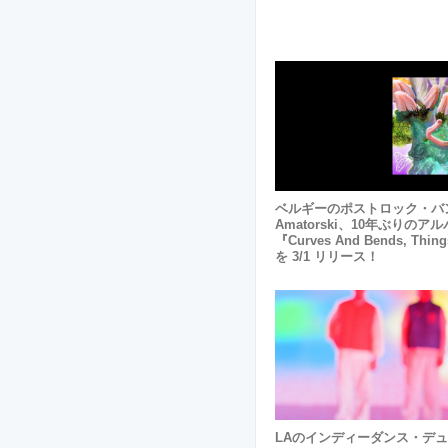
ベルギーのポストロック・バ
Amatorski、10年ぶりのア
『Curves And Bends, Thin
を 3/1 リリース！
LAのインディーダンス・デュオ