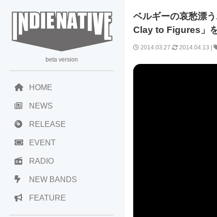
ベルギーの哀愁漂うポ
Clay to Figures
2014.03.27
2014.04.13
|
beta version
HOME
NEWS
RELEASE
EVENT
RADIO
NEW BANDS
FEATURE