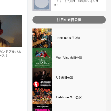
ーチャーした新曲「Sleeper」をリリー
ス！
注目の来日公演
Tahiti 80 来日公演
n、セカンドアルバム
リース！
Wolf Alice 来日公演
US 来日公演
Fishbone 来日公演