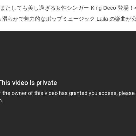
たしても美し過ぎる女性シンガー King Deco 登場！4
」から滑らかで魅力的なポップミュージック Laila の楽曲が