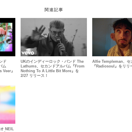
関連記事
ンド
UKのインディーロック・バンド The
Alfie Templema
ルバム
Lathums、セカンドアルバム『From
『Radiosoul』をリ
gs Veer』
Nothing To A Little Bit More』を
2/27 リリース！
 NEIL