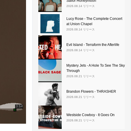
Sailor Honeymoon
2026.08.14 リリース
Lucy Rose - The Complete Concert
at Union Chapel
2026.08.14 リリース
Evil Island - Terraform the Afterlife
2026.08.14 リリース
Mystery Jets - A Hole To See The Sky
Through
2026.08.21 リリース
Brandon Flowers - THRASHER
2026.08.21 リリース
Westside Cowboy - It Goes On
2026.08.21 リリース