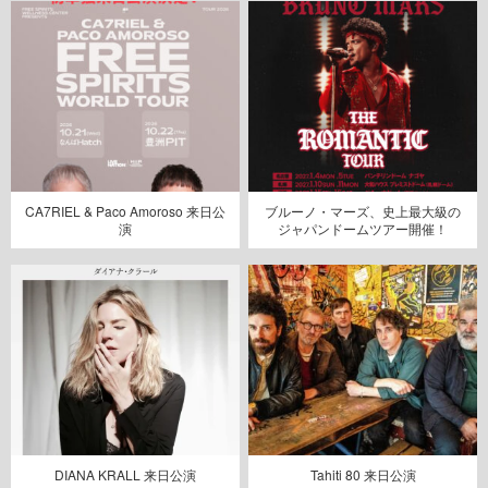
CA7RIEL & Paco Amoroso 来日公
ブルーノ・マーズ、史上最大級の
演
ジャパンドームツアー開催！
DIANA KRALL 来日公演
Tahiti 80 来日公演