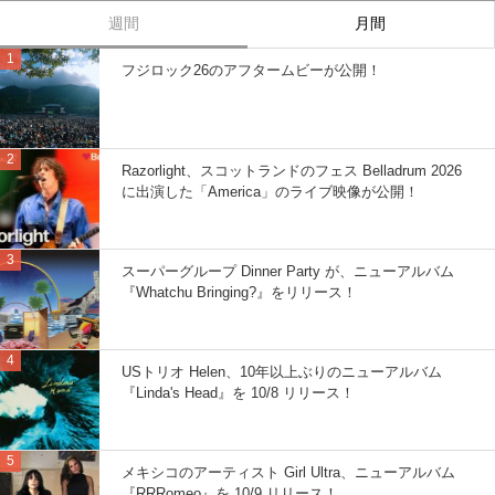
週間
月間
フジロック26のアフタームビーが公開！
Razorlight、スコットランドのフェス Belladrum 2026
に出演した「America」のライブ映像が公開！
スーパーグループ Dinner Party が、ニューアルバム
『Whatchu Bringing?』をリリース！
USトリオ Helen、10年以上ぶりのニューアルバム
『Linda's Head』を 10/8 リリース！
メキシコのアーティスト Girl Ultra、ニューアルバム
『RRRomeo』を 10/9 リリース！