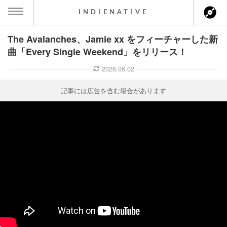
INDIENATIVE
The Avalanches、Jamie xx をフィーチャーした新
MENU
曲「Every Single Weekend」をリリース！
ース一覧
2026.06.02
ース情報
記事には広告を含む場合があります
ント情報
のアーティスト
ーカマー
ッション
ウト