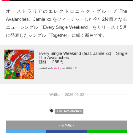
タクト
オーストラリアのエレクトロニック・グループ The
Avalanches、Jamie xx をフィーチャーした今年2枚目となる
OW SOCIAL
ニューシングル「Every Single Weekend」をリリース！5月
に発表したシングル「Together」に続く新曲です。
Twitter
Every Single Weekend (feat. Jamie xx) – Single
Facebook
The Avalanches
価格： 255円
instagram
posted with
sticky
on 2026.6.2
Tumblr
Written
2026.06.02
Soundcloud
The Avalanches
Back to indienative
- SHARE -