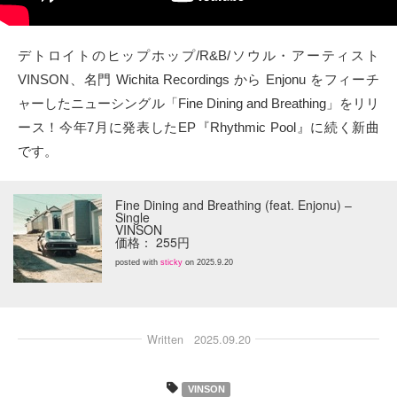
タクト
デトロイトのヒップホップ/R&B/ソウル・アーティスト
OW SOCIAL
VINSON、名門 Wichita Recordings から Enjonu をフィーチ
ャーしたニューシングル「Fine Dining and Breathing」をリリ
Twitter
ース！今年7月に発表したEP『Rhythmic Pool』に続く新曲
です。
Facebook
instagram
Fine Dining and Breathing (feat. Enjonu) –
Single
VINSON
価格： 255円
Tumblr
posted with
sticky
on 2025.9.20
Soundcloud
Back to indienative
Written
2025.09.20
VINSON