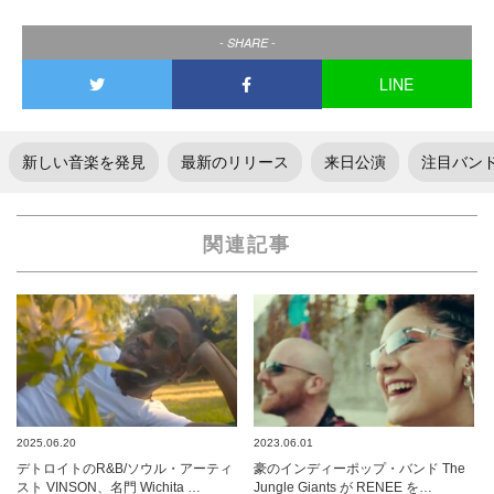
- SHARE -
LINE
新しい音楽を発見
最新のリリース
来日公演
注目バン
関連記事
2025.06.20
2023.06.01
デトロイトのR&B/ソウル・アーティ
豪のインディーポップ・バンド The
スト VINSON、名門 Wichita …
Jungle Giants が RENEE を…