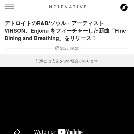
INDIENATIVE
デトロイトのR&B/ソウル・アーティスト
MENU
VINSON、Enjonu をフィーチャーした新曲「Fine
Dining and Breathing」をリリース！
ース一覧
2025.09.20
ース情報
記事には広告を含む場合があります
ント情報
のアーティスト
ーカマー
ッション
ウト