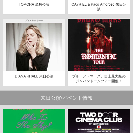
TOMORA 単独公演
CA7RIEL & Paco Amoroso 来日公
演
DIANA KRALL 来日公演
ブルーノ・マーズ、史上最大級の
ジャパンドームツアー開催！
来日公演/イベント情報