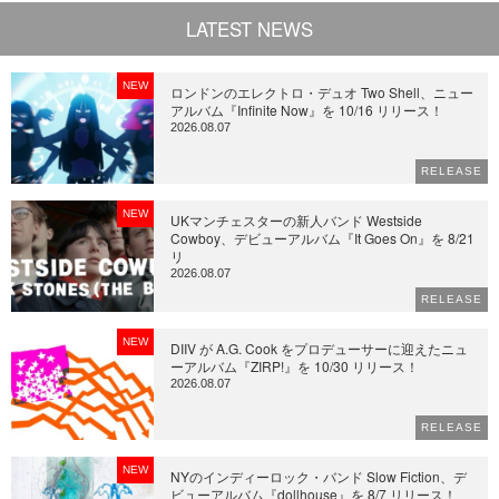
LATEST NEWS
NEW
ロンドンのエレクトロ・デュオ Two Shell、ニュー
アルバム『Infinite Now』を 10/16 リリース！
2026.08.07
RELEASE
NEW
UKマンチェスターの新人バンド Westside
Cowboy、デビューアルバム『It Goes On』を 8/21
リ
2026.08.07
RELEASE
NEW
DIIV が A.G. Cook をプロデューサーに迎えたニュ
ーアルバム『ZIRP!』を 10/30 リリース！
2026.08.07
RELEASE
NEW
NYのインディーロック・バンド Slow Fiction、デ
ビューアルバム『dollhouse』を 8/7 リリース！