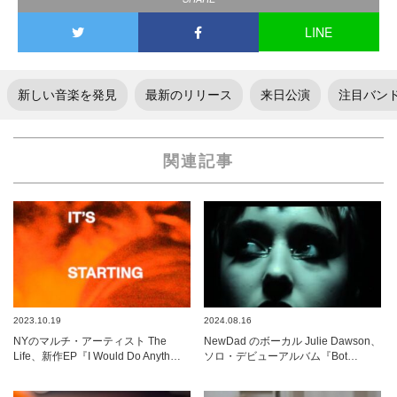
LINE
新しい音楽を発見
最新のリリース
来日公演
注目バン
関連記事
2023.10.19
2024.08.16
NYのマルチ・アーティスト The
NewDad のボーカル Julie Dawson、
Life、新作EP『I Would Do Anyth…
ソロ・デビューアルバム『Bot…