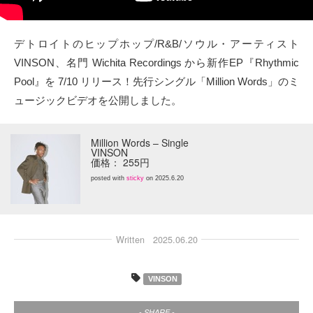
タクト
デトロイトのヒップホップ/R&B/ソウル・アーティスト
OW SOCIAL
VINSON、名門 Wichita Recordings から新作EP『Rhythmic
Pool』を 7/10 リリース！先行シングル「Million Words」のミ
Twitter
ュージックビデオを公開しました。
Facebook
Million Words – Single
VINSON
instagram
価格： 255円
posted with
sticky
on 2025.6.20
Tumblr
Soundcloud
Written
2025.06.20
Back to indienative
VINSON
- SHARE -