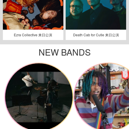
Ezra Collective 来日公演
Death Cab for Cutie 来日公演
NEW BANDS