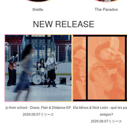
thistle.
The Paradox
NEW RELEASE
jo from school - Drace, Flair & Distance EP
Ela Minus & Nick León - qué les pa
2026.08.07リリース
amigos?
2026.08.07リリース