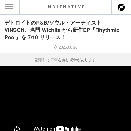
INDIENATIVE
デトロイトのR&B/ソウル・アーティスト
MENU
VINSON、名門 Wichita から新作EP『Rhythmic
Pool』を 7/10 リリース！
ース一覧
2025.06.20
ース情報
記事には広告を含む場合があります
ント情報
のアーティスト
ーカマー
ッション
ウト