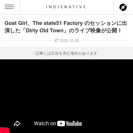
INDIENATIVE
Goat Girl、The state51 Factory のセッションに出
MENU
演した「Dirty Old Town」のライブ映像が公開！
ース一覧
2025.10.28
ース情報
記事には広告を含む場合があります
ント情報
のアーティスト
ーカマー
ッション
ウト