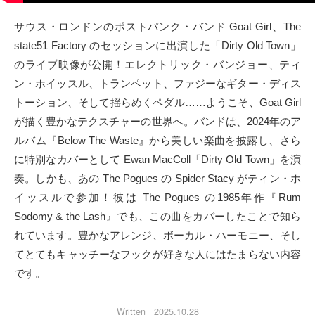
タクト
サウス・ロンドンのポストパンク・バンド Goat Girl、The
state51 Factory のセッションに出演した「Dirty Old Town」
OW SOCIAL
のライブ映像が公開！エレクトリック・バンジョー、ティ
ン・ホイッスル、トランペット、ファジーなギター・ディス
Twitter
トーション、そして揺らめくペダル……ようこそ、Goat Girl
が描く豊かなテクスチャーの世界へ。バンドは、2024年のア
Facebook
ルバム『Below The Waste』から美しい楽曲を披露し、さら
に特別なカバーとして Ewan MacColl「Dirty Old Town」を演
instagram
奏。しかも、あの The Pogues の Spider Stacy がティン・ホ
Tumblr
イッスルで参加！彼は The Pogues の1985年作『Rum
Sodomy & the Lash』でも、この曲をカバーしたことで知ら
Soundcloud
れています。豊かなアレンジ、ボーカル・ハーモニー、そし
てとてもキャッチーなフックが好きな人にはたまらない内容
Back to indienative
です。
Written
2025.10.28