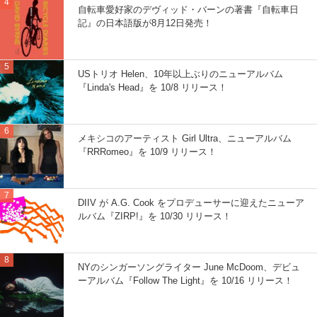
自転車愛好家のデヴィッド・バーンの著書『自転車日
記』の日本語版が8月12日発売！
USトリオ Helen、10年以上ぶりのニューアルバム
『Linda's Head』を 10/8 リリース！
メキシコのアーティスト Girl Ultra、ニューアルバム
『RRRomeo』を 10/9 リリース！
DIIV が A.G. Cook をプロデューサーに迎えたニューア
ルバム『ZIRP!』を 10/30 リリース！
NYのシンガーソングライター June McDoom、デビュ
ーアルバム『Follow The Light』を 10/16 リリース！