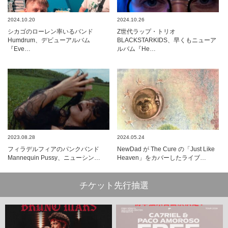
2024.10.20
2024.10.26
シカゴのローレン率いるバンド
Z世代ラップ・トリオ
Humdrum、デビューアルバム
BLACKSTARKIDS、早くもニューア
『Eve…
ルバム『He…
2023.08.28
2024.05.24
フィラデルフィアのパンクバンド
NewDad が The Cure の「Just Like
Mannequin Pussy、ニューシン…
Heaven」をカバーしたライブ…
チケット先行抽選