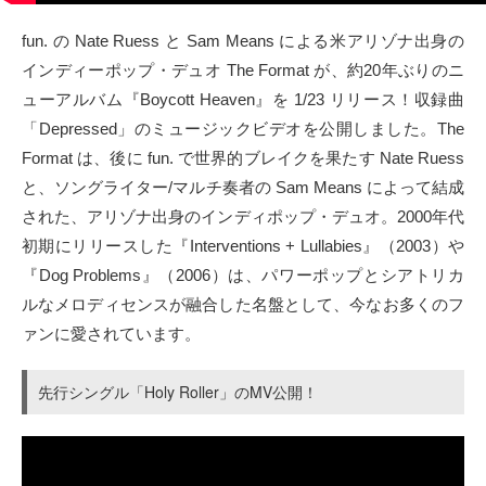
タクト
fun. の Nate Ruess と Sam Means による米アリゾナ出身の
インディーポップ・デュオ The Format が、約20年ぶりのニ
OW SOCIAL
ューアルバム『Boycott Heaven』を 1/23 リリース！収録曲
「Depressed」のミュージックビデオを公開しました。The
Twitter
Format は、後に fun. で世界的ブレイクを果たす Nate Ruess
と、ソングライター/マルチ奏者の Sam Means によって結成
Facebook
された、アリゾナ出身のインディポップ・デュオ。2000年代
初期にリリースした『Interventions + Lullabies』（2003）や
instagram
『Dog Problems』（2006）は、パワーポップとシアトリカ
Tumblr
ルなメロディセンスが融合した名盤として、今なお多くのフ
ァンに愛されています。
Soundcloud
先行シングル「Holy Roller」のMV公開！
Back to indienative