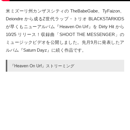
タクト
米ミズーリ州カンザスシティの TheBabeGabe、TyFaizon、
Deiondre から成るZ世代ラップ・トリオ BLACKSTARKIDS
OW SOCIAL
が早くもニューアルバム『Heaven On Urf』を Dirty Hit から
10/25 リリース！収録曲「SHOOT THE MESSENGER」の
Twitter
ミュージックビデオを公開しました。先月9月に発表したア
ルバム『Saturn Dayz』に続く作品です。
Facebook
『Heaven On Urf』ストリーミング
instagram
Tumblr
Soundcloud
Back to indienative