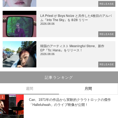
RELEASE
LA Priest が Boys Noize と共作した4枚目のアルバ
ム『Into The Sky』を 8/28 リリー
2026.08.06
RELEASE
韓国のアーティスト Meaningful Stone、新作
EP『To: Hana』をリリース！
2026.08.06
RELEASE
記事ランキング
週間
月間
Can、1971年の作品から実験的クラウトロックの傑作
「Halleluhwah」のライブ映像が公開！