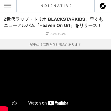
INDIENATIVE
Z世代ラップ・トリオ BLACKSTARKIDS、早くも
MENU
ニューアルバム『Heaven On Urf』をリリース！
ース一覧
2024.10.26
ース情報
記事には広告を含む場合があります
ント情報
のアーティスト
ーカマー
ッション
ウト