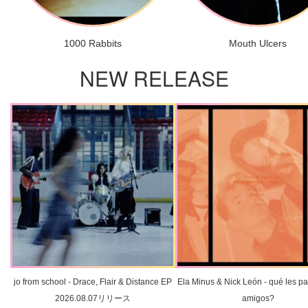
1000 Rabbits
Mouth Ulcers
NEW RELEASE
jo from school - Drace, Flair & Distance EP
Ela Minus & Nick León - qué les pa
2026.08.07リリース
amigos?