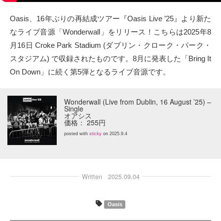
タクト
Oasis、16年ぶりの再結成ツアー『Oasis Live ’25』より新た
なライブ音源「Wonderwall」をリリース！こちらは2025年8
OW SOCIAL
月16日 Croke Park Stadium (ダブリン・クローク・パーク・
スタジアム) で収録されたものです。8月に発表した「Bring It
Twitter
On Down」に続く第5弾となるライブ音源です。
Facebook
Wonderwall (Live from Dublin, 16 August ’25) –
Single
instagram
オアシス
価格： 255円
posted with
sticky
on 2025.9.4
Tumblr
Soundcloud
Written
2025.09.04
Back to indienative
Oasis