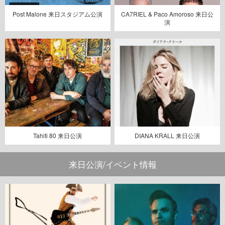
Post Malone 来日スタジアム公演
CA7RIEL & Paco Amoroso 来日公
演
Tahiti 80 来日公演
DIANA KRALL 来日公演
来日公演/イベント情報