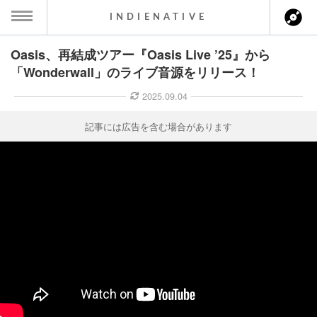
INDIENATIVE
Oasis、再結成ツアー『Oasis Live ’25』から
MENU
「Wonderwall」のライブ音源をリリース！
ース一覧
2025.09.04
ース情報
記事には広告を含む場合があります
ント情報
のアーティスト
ーカマー
ッション
ウト