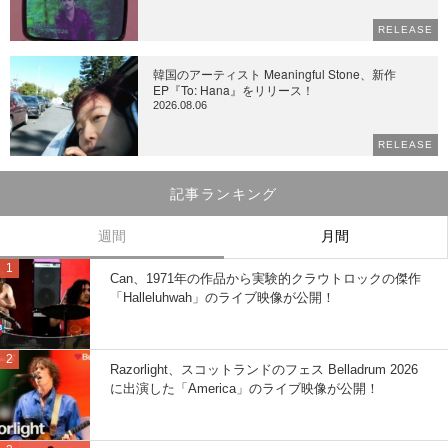
RELEASE
韓国のアーティスト Meaningful Stone、新作
EP『To: Hana』をリリース！
2026.08.06
RELEASE
記事ランキング
週間
月間
Can、1971年の作品から実験的クラウトロックの傑作
「Halleluhwah」のライブ映像が公開！
Razorlight、スコットランドのフェス Belladrum 2026
に出演した「America」のライブ映像が公開！