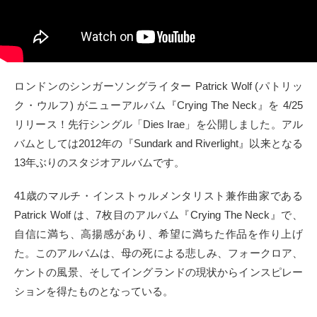
タクト
OW SOCIAL
ロンドンのシンガーソングライター Patrick Wolf (パトリッ
Twitter
ク・ウルフ) がニューアルバム『Crying The Neck』を 4/25
リリース！先行シングル「Dies Irae」を公開しました。アル
Facebook
バムとしては2012年の『Sundark and Riverlight』以来となる
instagram
13年ぶりのスタジオアルバムです。
41歳のマルチ・インストゥルメンタリスト兼作曲家である
Tumblr
Patrick Wolf は、7枚目のアルバム『Crying The Neck』で、
Soundcloud
自信に満ち、高揚感があり、希望に満ちた作品を作り上げ
た。このアルバムは、母の死による悲しみ、フォークロア、
Back to indienative
ケントの風景、そしてイングランドの現状からインスピレー
ションを得たものとなっている。