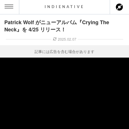
INDIENATIVE
Patrick Wolf がニューアルバム『Crying The
MENU
Neck』を 4/25 リリース！
ース一覧
2025.02.07
ース情報
記事には広告を含む場合があります
ント情報
のアーティスト
ーカマー
ッション
ウト