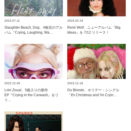
2023.07.11
2024.03.19
Slaughter Beach, Dog、4枚目のアル
Remi Wolf、ニューアルバム『Big
バム『Crying, Laughing, Wa…
Ideas』を 7/12 リリース！
2023.12.06
2023.12.18
Lolo Zouaï、5曲入りの新作
Du Blonde、ホリデー・シングル
EP『Crying in the Carwash』をリ
「It's Christmas and I'm Cryin…
リ…