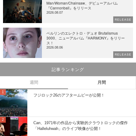
Man/Woman/Chainsaw、デビューアルバム
『Cannonball』をリリース
2026.08.07
RELEASE
ベルリンのエレクトロ・デュオ Brutalismus
3000、ニューアルバム『HARMONY』をリリー
ス！
2026.08.06
RELEASE
記事ランキング
週間
月間
フジロック26のアフタームビーが公開！
Can、1971年の作品から実験的クラウトロックの傑作
「Halleluhwah」のライブ映像が公開！