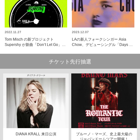
2022.11.27
2023.12.07
Tom Misch の新プロジェクト
LAの新人フォークシンガー Asia
Supershy が新曲「Don’t Let Go」…
Chow、デビューシングル「Days …
チケット先行抽選
DIANA KRALL 来日公演
ブルーノ・マーズ、史上最大級の
ジャパンドームツアー開催！