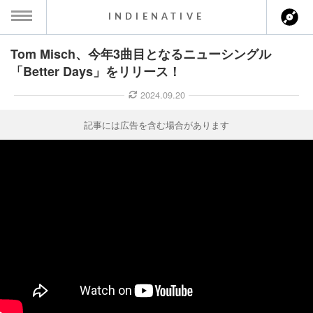
INDIENATIVE
Tom Misch、今年3曲目となるニューシングル
MENU
「Better Days」をリリース！
ース一覧
2024.09.20
ース情報
記事には広告を含む場合があります
ント情報
のアーティスト
ーカマー
ッション
ウト