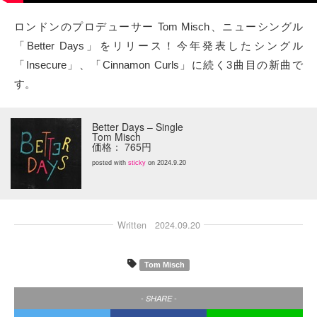
タクト
ロンドンのプロデューサー Tom Misch、ニューシングル
「Better Days」をリリース！今年発表したシングル
OW SOCIAL
「Insecure」、「Cinnamon Curls」に続く3曲目の新曲で
す。
Twitter
Better Days – Single
Facebook
Tom Misch
価格： 765円
instagram
posted with
sticky
on 2024.9.20
Tumblr
Written
2024.09.20
Soundcloud
Tom Misch
Back to indienative
- SHARE -