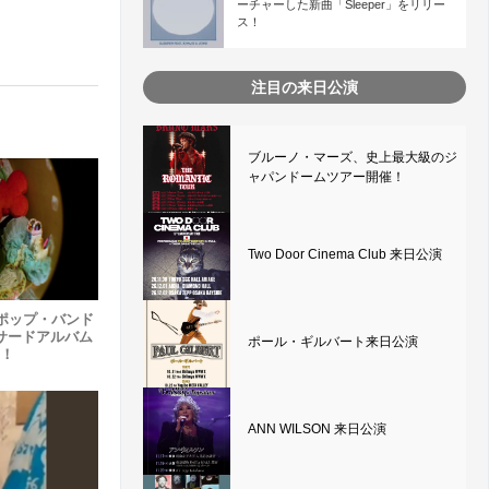
ーチャーした新曲「Sleeper」をリリー
ス！
注目の来日公演
ブルーノ・マーズ、史上最大級のジ
ャパンドームツアー開催！
Two Door Cinema Club 来日公演
ポップ・バンド
rse、サードアルバム
ポール・ギルバート来日公演
ス！
ANN WILSON 来日公演