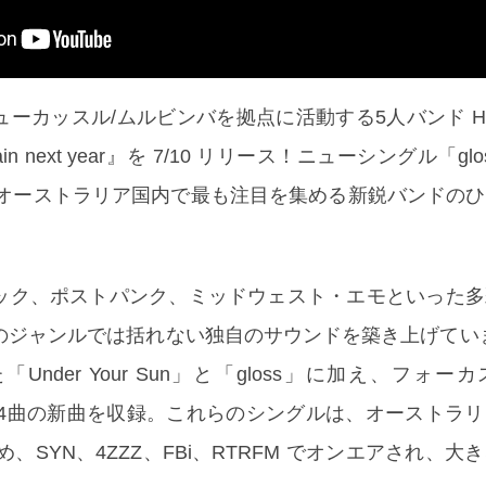
ーカッスル/ムルビンバを拠点に活動する5人バンド Ho
gain next year』を 7/10 リリース！ニューシングル「g
年、オーストラリア国内で最も注目を集める新鋭バンドの
。
ック、ポストパンク、ミッドウェスト・エモといった多
のジャンルでは括れない独自のサウンドを築き上げてい
nder Your Sun」と「gloss」に加え、フォー
」を含む4曲の新曲を収録。これらのシングルは、オーストラ
 をはじめ、SYN、4ZZZ、FBi、RTRFM でオンエアされ、