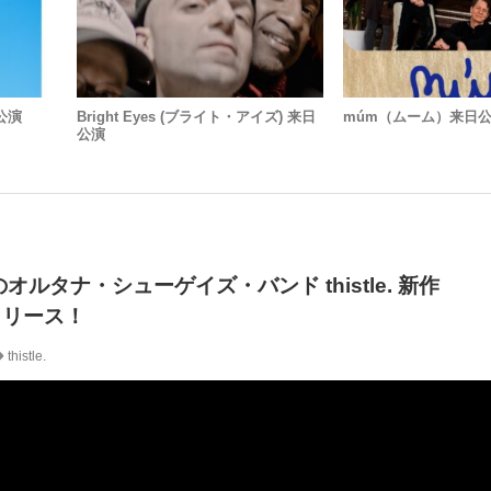
日公演
Bright Eyes (ブライト・アイズ) 来日
múm（ムーム）来日
公演
ルタナ・シューゲイズ・バンド thistle. 新作
をリリース！
thistle.