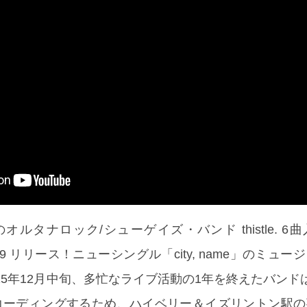
オルタナロック/シューゲイズ・バンド thistle. 6
を 5/29 リリース！ニューシングル「city, name」のミュ
25年12月中旬、多忙なライブ活動の1年を終えたバンド
p』をレコーディングするため、ハイベリー＆イズリントン駅