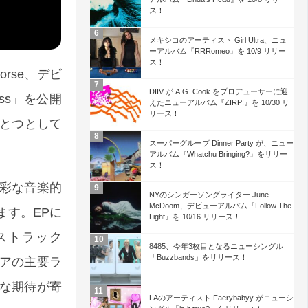
ス！
メキシコのアーティスト Girl Ultra、ニュ
ーアルバム『RRRomeo』を 10/9 リリー
ス！
rse、デビ
DIIV が A.G. Cook をプロデューサーに迎
loss」を公開
えたニューアルバム『ZIRP!』を 10/30 リ
リース！
ひとつとして
スーパーグループ Dinner Party が、ニュー
アルバム『Whatchu Bringing?』をリリー
ス！
彩な音楽的
NYのシンガーソングライター June
McDoom、デビューアルバム『Follow The
ます。EPに
Light』を 10/16 リリース！
カストラック
8485、今年3枚目となるニューシングル
「Buzzbands」をリリース！
リアの主要ラ
大きな期待が寄
LAのアーティスト Faerybabyy がニューシ