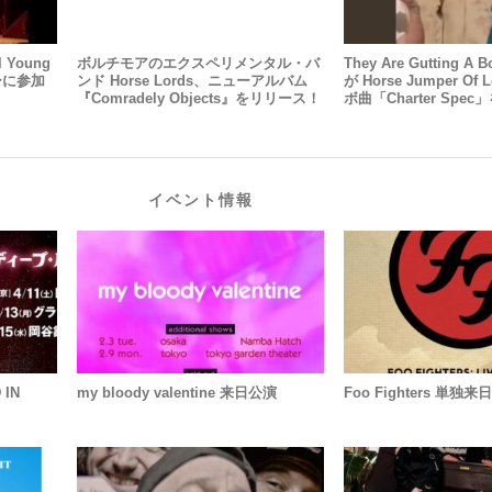
l Young
ボルチモアのエクスペリメンタル・バ
They Are Gutting A B
ツアーに参加
ンド Horse Lords、ニューアルバム
が Horse Jumper Of
『Comradely Objects』をリリース！
ボ曲「charter Spe
イベント情報
 IN
my bloody valentine 来日公演
Foo Fighters 単独