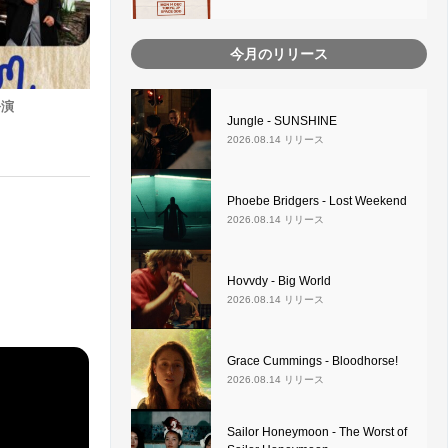
今月のリリース
公演
Jungle - SUNSHINE
2026.08.14 リリース
Phoebe Bridgers - Lost Weekend
2026.08.14 リリース
Hovvdy - Big World
2026.08.14 リリース
Grace Cummings - Bloodhorse!
2026.08.14 リリース
Sailor Honeymoon - The Worst of