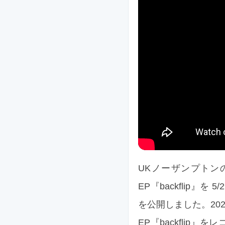
UKノーザンプトンの
EP『backflip』
を公開しました。20
EP『backfli