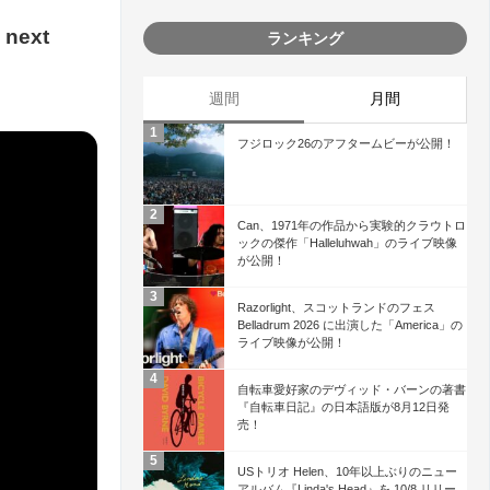
next
ランキング
週間
月間
フジロック26のアフタームビーが公開！
Can、1971年の作品から実験的クラウトロ
ックの傑作「Halleluhwah」のライブ映像
が公開！
Razorlight、スコットランドのフェス
Belladrum 2026 に出演した「America」の
ライブ映像が公開！
自転車愛好家のデヴィッド・バーンの著書
『自転車日記』の日本語版が8月12日発
売！
USトリオ Helen、10年以上ぶりのニュー
アルバム『Linda's Head』を 10/8 リリー