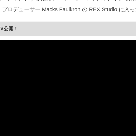
ューサー Macks Faulkron の REX Studio に入
MV公開！