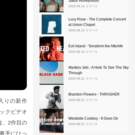
Sailor Honeymoon
2026.08.14 リリース
Lucy Rose - The Complete Concert
at Union Chapel
2026.08.14 リリース
Evil Island - Terraform the Afterlife
2026.08.14 リリース
Mystery Jets - A Hole To See The Sky
Through
2026.08.21 リリース
Brandon Flowers - THRASHER
曲入りの新作
2026.08.21 リリース
ージックビデオ
Westside Cowboy - It Goes On
は、2作目の
2026.08.21 リリース
の裏手にひっ