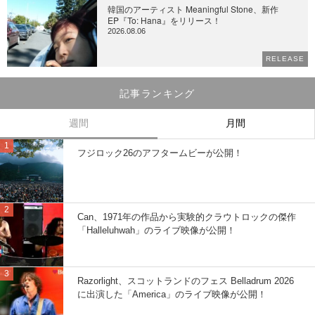
韓国のアーティスト Meaningful Stone、新作
EP『To: Hana』をリリース！
2026.08.06
RELEASE
記事ランキング
週間
月間
フジロック26のアフタームビーが公開！
Can、1971年の作品から実験的クラウトロックの傑作
「Halleluhwah」のライブ映像が公開！
Razorlight、スコットランドのフェス Belladrum 2026
に出演した「America」のライブ映像が公開！