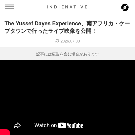
INDIENATIVE
The Yussef Dayes Experience、南アフリカ・ケー
MENU
プタウンで行ったライブ映像を公開！
ース一覧
2026.07.03
ース情報
記事には広告を含む場合があります
ント情報
のアーティスト
ーカマー
ッション
ウト