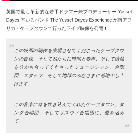
タクト
英国で最も革新的な若手ドラマー兼プロデューサー Yussef
Dayes 率いるバンド The Yussef Dayes Experience が南アフ
OW SOCIAL
リカ・ケープタウンで行ったライブ映像を公開！
Twitter
この映画の制作を実現させてくださったケープタウ
Facebook
ンの皆様、そして私たちに時間と歌声、そして情熱
を分かち合ってくださったミュージシャン、合唱
instagram
団、スタッフ、そして地域のみなさまに感謝申し上
げます。
Tumblr
Soundcloud
この音楽に命を吹き込んでくれたケープタウン、タ
ンダ合唱団、そしてリズウィ合唱団に、愛を込め
Back to indienative
て。