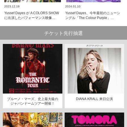
2023.12.19
2024.01.10
Yussef Dayes が A COLORS SHOW
Yussef Dayes、今年最初のニューシ
に出演したパフォーマンス映像…
ングル「The Colour Purple」…
チケット先行抽選
ブルーノ・マーズ、史上最大級の
DIANA KRALL 来日公演
ジャパンドームツアー開催！