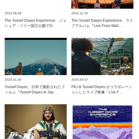
2022.08.09
2023.11.16
The Yussef Dayes Experience、ジョ
The Yussef Dayes Experience、ライ
シュア・ツリー国立公園で行…
ブアルバム『Live From Mali…
2025.01.30
2025.04.07
Yussef Dayes、日本で撮影されたフ
FKJ & Yussef Dayes がコラボレーシ
ィルム『Yussef Dayes In Jap…
ョンしたライブ映像「Live F…