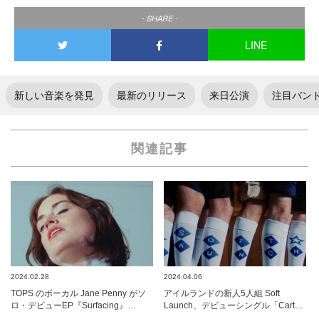
- SHARE -
LINE
新しい音楽を発見
最新のリリース
来日公演
注目バン
関連記事
2024.02.28
2024.04.06
TOPS のボーカル Jane Penny がソ
アイルランドの新人5人組 Soft
ロ・デビューEP『Surfacing』…
Launch、デビューシングル「Cart…