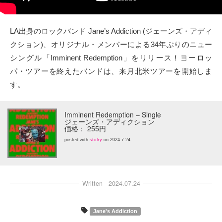
タクト
LA出身のロックバンド Jane’s Addiction (ジェーンズ・アディ
OW SOCIAL
クション)、オリジナル・メンバーによる34年ぶりのニュー
シングル「Imminent Redemption」をリリース！ヨーロッ
Twitter
パ・ツアーを終えたバンドは、来月北米ツアーを開始しま
す。
Facebook
instagram
Imminent Redemption – Single
ジェーンズ・アディクション
価格： 255円
Tumblr
posted with
sticky
on 2024.7.24
Soundcloud
Written
2024.07.24
Back to indienative
Jane's Addiction