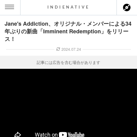
INDIENATIVE
Jane's Addiction、オリジナル・メンバーによる34
MENU
年ぶりの新曲「Imminent Redemption」をリリー
ス！
ース一覧
2024.07.24
ース情報
記事には広告を含む場合があります
ント情報
のアーティスト
ーカマー
ッション
ウト