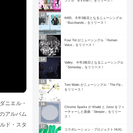
ングル「is it true?」をリリース！
8485、今年3枚目となるニューシングル
「Buzzbands」をリリース！
Four Tet がニューシングル「Human
Voice」をリリース！
Valley、今年2枚目となるニューシングル
「Someday」をリリース！
Tom Waits がニューシングル「The Fly」
をリリース！
、ダニエル・
Chrome Sparks が Khalid と Jonsi をフィ
ーチャーした新曲「Sleeper」をリリー
初のアルバム
ス！
ールド・スタ
コラボレーション・プロジェクト HUG、