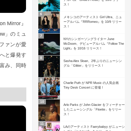
ス！
メキシコのアーティスト Girl Ultra、ニュ
ーアルバム『RRRomeo』を 10/9 リリー
Mirror』
ス！
 Now」のミュ
NYのシンガーソングライター June
は、ファンが愛
McDoom、デビューアルバム『Follow The
Light』を 10/16 リリース！
へと爆発す
Sasha Alex Sloan、2年ぶりのニューシン
富み、同時
グル「Glitter」をリリース！
Charlie Puth が NPR Music の人気企画
Tiny Desk Concert に登場！
Arlo Parks が John Glacier をフィーチャー
したニューシングル「Floette」をリリー
ス！
LAのアーティスト Faerybabyy がニューシ