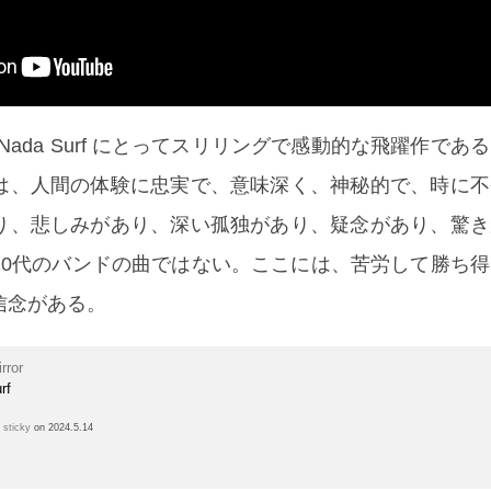
』は、Nada Surf にとってスリリングで感動的な飛躍作で
は、人間の体験に忠実で、意味深く、神秘的で、時に不
り、悲しみがあり、深い孤独があり、疑念があり、驚き
20代のバンドの曲ではない。ここには、苦労して勝ち
信念がある。
rror
rf
h
sticky
on 2024.5.14