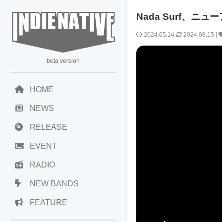
Nada Surf、ニュー
2024.05.14
2024.08.15
|
beta version
HOME
NEWS
RELEASE
EVENT
RADIO
NEW BANDS
FEATURE