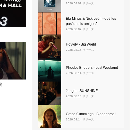
2026.08.07 リリース
Ela Minus & Nick León - qué les
pasó a mis amigos?
2026.08.07 リリース
Hovvdy - Big World
2026.08.14 リリース
Phoebe Bridgers - Lost Weekend
2026.08.14 リリース
演
Jungle - SUNSHINE
2026.08.14 リリース
Grace Cummings - Bloodhorse!
2026.08.14 リリース