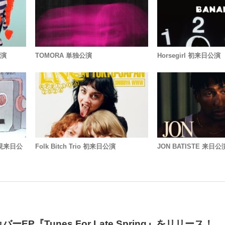
公演
TOMORA 単独公演
Horsegirl 初来日公演
再現来日公
Folk Bitch Trio 初来日公演
JON BATISTE 来日公
、カバーEP『Tunes For Late Spring』をリリース！