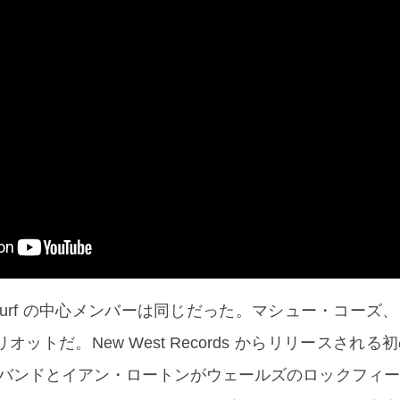
a Surf の中心メンバーは同じだった。マシュー・コーズ
ットだ。New West Records からリリースされる
or』は、バンドとイアン・ロートンがウェールズのロックフィ