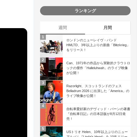
ランキング
週間
月間
ロンドンのニューレイヴ・バンド
HMLTD、3年以上ぶりの新曲「Blitzkrieg」
をリリース！
Can、1971年の作品から実験的クラウトロ
ックの傑作「Halleluhwah」のライブ映像
が公開！
Razorlight、スコットランドのフェス
Belladrum 2026 に出演した「America」の
ライブ映像が公開！
自転車愛好家のデヴィッド・バーンの著書
『自転車日記』の日本語版が8月12日発
売！
USトリオ Helen、10年以上ぶりのニュー
アルバム『Linda's Head』を 10/8 リリー