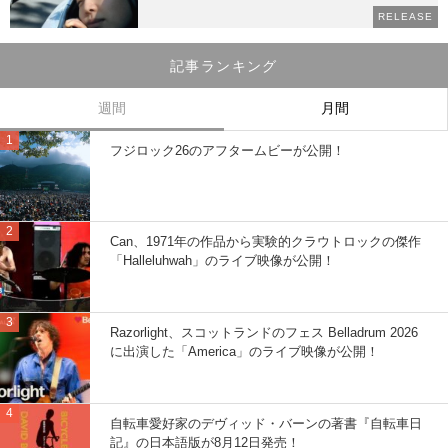
RELEASE
記事ランキング
週間
月間
フジロック26のアフタームビーが公開！
Can、1971年の作品から実験的クラウトロックの傑作
「Halleluhwah」のライブ映像が公開！
Razorlight、スコットランドのフェス Belladrum 2026
に出演した「America」のライブ映像が公開！
自転車愛好家のデヴィッド・バーンの著書『自転車日
記』の日本語版が8月12日発売！