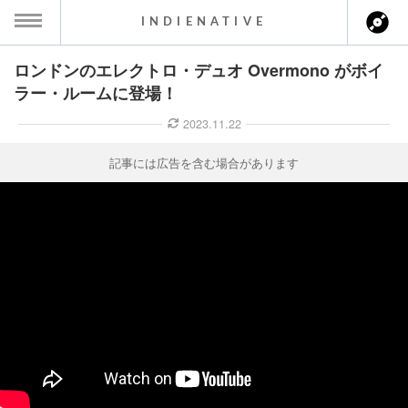
INDIENATIVE
ロンドンのエレクトロ・デュオ Overmono がボイ
MENU
ラー・ルームに登場！
ース一覧
2023.11.22
ース情報
記事には広告を含む場合があります
ント情報
のアーティスト
ーカマー
ッション
ウト