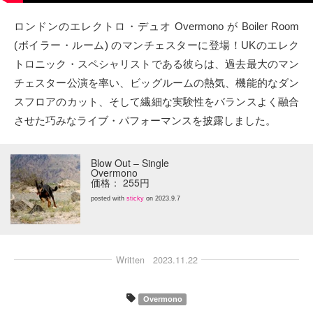
タクト
ロンドンのエレクトロ・デュオ Overmono が Boiler Room
(ボイラー・ルーム) のマンチェスターに登場！UKのエレク
OW SOCIAL
トロニック・スペシャリストである彼らは、過去最大のマン
チェスター公演を率い、ビッグルームの熱気、機能的なダン
Twitter
スフロアのカット、そして繊細な実験性をバランスよく融合
させた巧みなライブ・パフォーマンスを披露しました。
Facebook
instagram
Blow Out – Single
Overmono
価格： 255円
Tumblr
posted with
sticky
on 2023.9.7
Soundcloud
Written
2023.11.22
Back to indienative
Overmono