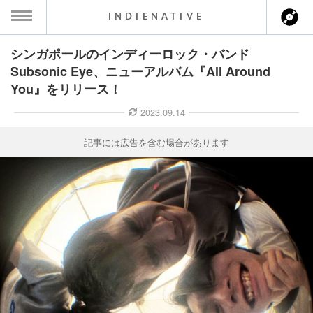
INDIENATIVE
シンガポールのインディーロック・バンド
MENU
Subsonic Eye、ニューアルバム『All Around
You』をリリース！
ース一覧
2023.09.14
ース情報
記事には広告を含む場合があります
ント情報
のアーティスト
ーカマー
ッション
ウト