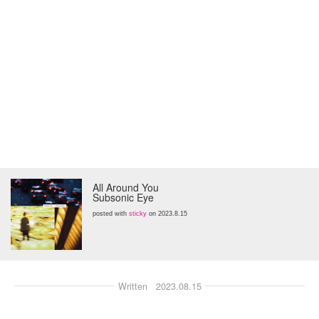
All Around You
Subsonic Eye
posted with
sticky
on 2023.8.15
Written
2023.08.15