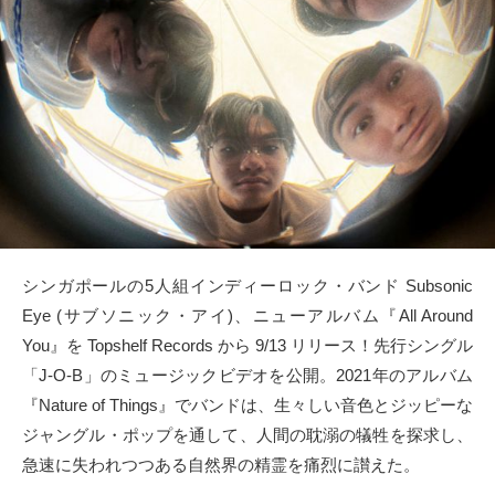
タクト
OW SOCIAL
Twitter
Facebook
instagram
シンガポールの5人組インディーロック・バンド Subsonic
Tumblr
Eye (サブソニック・アイ)、ニューアルバム『All Around
You』を Topshelf Records から 9/13 リリース！先行シングル
Soundcloud
「J-O-B」のミュージックビデオを公開。2021年のアルバム
『Nature of Things』でバンドは、生々しい音色とジッピーな
Back to indienative
ジャングル・ポップを通して、人間の耽溺の犠牲を探求し、
急速に失われつつある自然界の精霊を痛烈に讃えた。