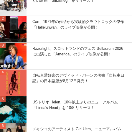
りの新曲「Blitzkrieg」をリリース！
Can、1971年の作品から実験的クラウトロックの傑作
「Halleluhwah」のライブ映像が公開！
Razorlight、スコットランドのフェス Belladrum 2026
に出演した「America」のライブ映像が公開！
自転車愛好家のデヴィッド・バーンの著書『自転車日
記』の日本語版が8月12日発売！
USトリオ Helen、10年以上ぶりのニューアルバム
『Linda's Head』を 10/8 リリース！
メキシコのアーティスト Girl Ultra、ニューアルバム