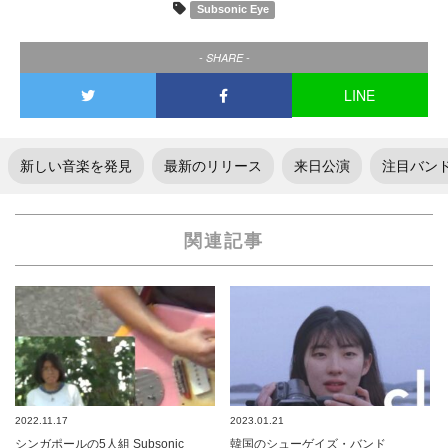
Subsonic Eye
- SHARE -
LINE
新しい音楽を発見
最新のリリース
来日公演
注目バン
関連記事
2022.11.17
2023.01.21
シンガポールの5人組 Subsonic
韓国のシューゲイズ・バンド