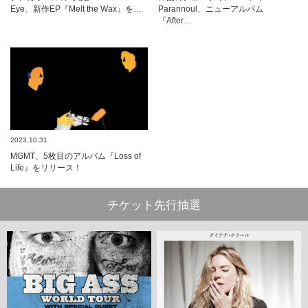
Eye、新作EP『Melt the Wax』を…
Parannoul、ニューアルバム
『After…
2023.10.31
MGMT、5枚目のアルバム『Loss of
Life』をリリース！
チケット先行抽選