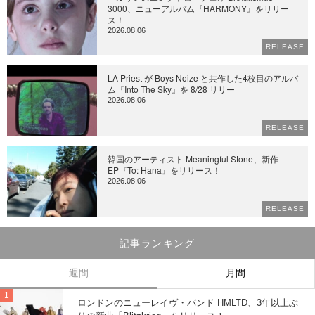
3000、ニューアルバム『HARMONY』をリリー
ス！
2026.08.06
RELEASE
LA Priest が Boys Noize と共作した4枚目のアルバ
ム『Into The Sky』を 8/28 リリー
2026.08.06
RELEASE
韓国のアーティスト Meaningful Stone、新作
EP『To: Hana』をリリース！
2026.08.06
RELEASE
記事ランキング
週間
月間
ロンドンのニューレイヴ・バンド HMLTD、3年以上ぶ