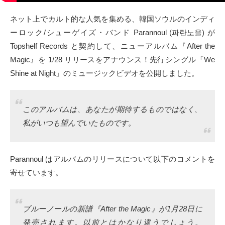
タクト
ネット上でカルト的な人気を集める、韓国ソウルのインディ
ーロック/シューゲイズ・バンド Parannoul (파란노을) が
OW SOCIAL
Topshelf Records と契約して、ニューアルバム『After the
Magic』を 1/28 リリースをアナウンス！先行シングル「We
Twitter
Shine at Night」のミュージックビデオを公開しました。
Facebook
このアルバムは、あなたが期待するものではなく、
instagram
私がいつも望んでいたものです。
Tumblr
Parannoul はアルバムのリリースについて以下のコメントを
Soundcloud
寄せています。
Back to indienative
ブルーノールの新譜『After the Magic』が1月28日に
発売されます。以前とはかなり違うでしょう。