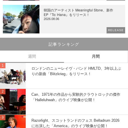
韓国のアーティスト Meaningful Stone、新作
EP『To: Hana』をリリース！
2026.08.06
RELEASE
記事ランキング
週間
月間
ロンドンのニューレイヴ・バンド HMLTD、3年以上ぶ
りの新曲「Blitzkrieg」をリリース！
Can、1971年の作品から実験的クラウトロックの傑作
「Halleluhwah」のライブ映像が公開！
Razorlight、スコットランドのフェス Belladrum 2026
に出演した「America」のライブ映像が公開！