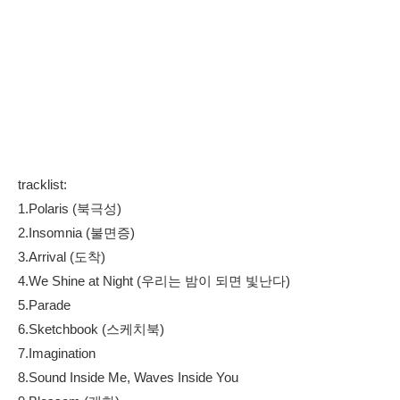
tracklist:
1.Polaris (북극성)
2.Insomnia (불면증)
3.Arrival (도착)
4.We Shine at Night (우리는 밤이 되면 빛난다)
5.Parade
6.Sketchbook (스케치북)
7.Imagination
8.Sound Inside Me, Waves Inside You