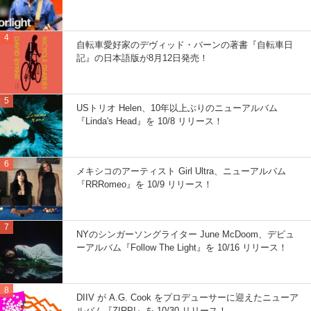
自転車愛好家のデヴィッド・バーンの著書『自転車日
記』の日本語版が8月12日発売！
USトリオ Helen、10年以上ぶりのニューアルバム
『Linda's Head』を 10/8 リリース！
メキシコのアーティスト Girl Ultra、ニューアルバム
『RRRomeo』を 10/9 リリース！
NYのシンガーソングライター June McDoom、デビュ
ーアルバム『Follow The Light』を 10/16 リリース！
DIIV が A.G. Cook をプロデューサーに迎えたニューア
ルバム『ZIRP!』を 10/30 リリース！