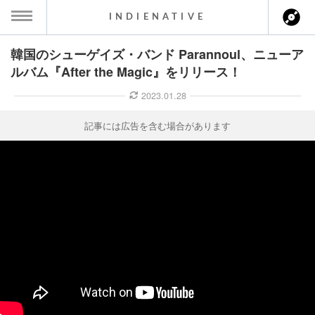
INDIENATIVE
韓国のシューゲイズ・バンド Parannoul、ニューア
MENU
ルバム『After the Magic』をリリース！
ース一覧
2023.01.28
ース情報
記事には広告を含む場合があります
ント情報
のアーティスト
ーカマー
ッション
ウト