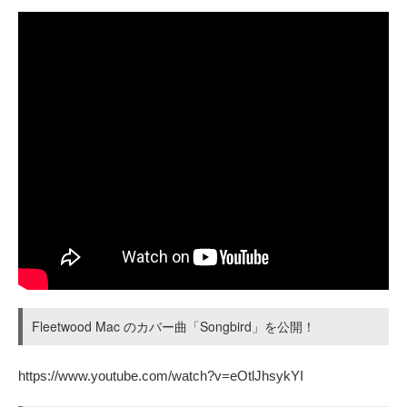
Fleetwood Mac のカバー曲「Songbird」を公開！
https://www.youtube.com/watch?v=eOtlJhsykYI