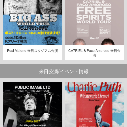
Post Malone 来日スタジアム公演
CA7RIEL & Paco Amoroso 来日公
演
来日公演/イベント情報