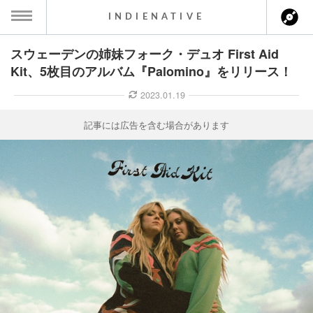
INDIENATIVE
スウェーデンの姉妹フォーク・デュオ First Aid
MENU
Kit、5枚目のアルバム『Palomino』をリリース！
ース一覧
2023.01.19
ース情報
記事には広告を含む場合があります
ント情報
のアーティスト
ーカマー
ッション
ウト