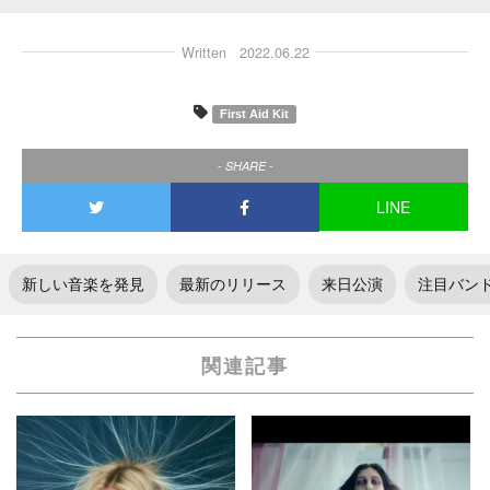
Written
2022.06.22
First Aid Kit
- SHARE -
LINE
新しい音楽を発見
最新のリリース
来日公演
注目バン
関連記事