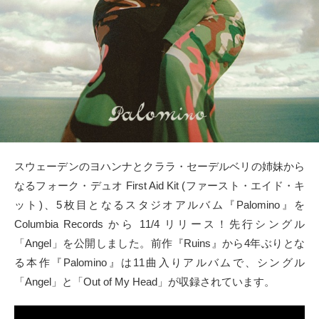
タクト
OW SOCIAL
Twitter
Facebook
instagram
スウェーデンのヨハンナとクララ・セーデルベリの姉妹から
なるフォーク・デュオ First Aid Kit (ファースト・エイド・キ
Tumblr
ット)、5枚目となるスタジオアルバム『Palomino』を
Columbia Records から 11/4 リリース！先行シングル
Soundcloud
「Angel」を公開しました。前作『Ruins』から4年ぶりとな
る本作『Palomino』は11曲入りアルバムで、シングル
Back to indienative
「Angel」と「Out of My Head」が収録されています。