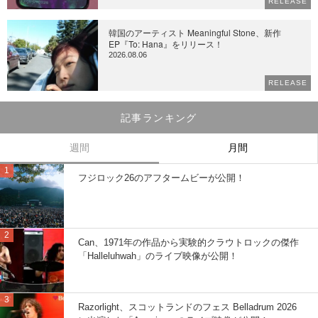
RELEASE
韓国のアーティスト Meaningful Stone、新作
EP『To: Hana』をリリース！
2026.08.06
RELEASE
記事ランキング
週間
月間
フジロック26のアフタームビーが公開！
Can、1971年の作品から実験的クラウトロックの傑作
「Halleluhwah」のライブ映像が公開！
Razorlight、スコットランドのフェス Belladrum 2026