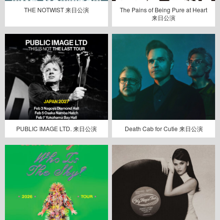
THE NOTWIST 来日公演
The Pains of Being Pure at Heart
来日公演
PUBLIC IMAGE LTD. 来日公演
Death Cab for Cutie 来日公演