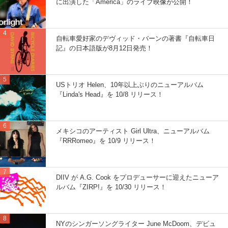
に出演した「America」のライブ映像が公開！
自転車愛好家のデヴィッド・バーンの著書『自転車日
記』の日本語版が8月12日発売！
USトリオ Helen、10年以上ぶりのニューアルバム
『Linda's Head』を 10/8 リリース！
メキシコのアーティスト Girl Ultra、ニューアルバム
『RRRomeo』を 10/9 リリース！
DIIV が A.G. Cook をプロデューサーに迎えたニューア
ルバム『ZIRP!』を 10/30 リリース！
NYのシンガーソングライター June McDoom、デビュ