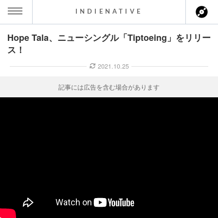
INDIENATIVE
Hope Tala、ニューシングル「Tiptoeing」をリリー
MENU
ス！
ース一覧
2021.10.25
ース情報
記事には広告を含む場合があります
ント情報
のアーティスト
ーカマー
ッション
ウト