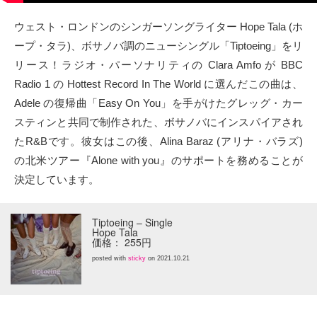
タクト
ウェスト・ロンドンのシンガーソングライター Hope Tala (ホ
ープ・タラ)、ボサノバ調のニューシングル「Tiptoeing」をリ
OW SOCIAL
リース！ラジオ・パーソナリティの Clara Amfo が BBC
Radio 1 の Hottest Record In The World に選んだこの曲は、
Twitter
Adele の復帰曲「Easy On You」を手がけたグレッグ・カー
スティンと共同で制作された、ボサノバにインスパイアされ
Facebook
たR&Bです。彼女はこの後、Alina Baraz (アリナ・バラズ)
の北米ツアー『Alone with you』のサポートを務めることが
instagram
決定しています。
Tumblr
Tiptoeing – Single
Hope Tala
Soundcloud
価格： 255円
posted with
sticky
on 2021.10.21
Back to indienative