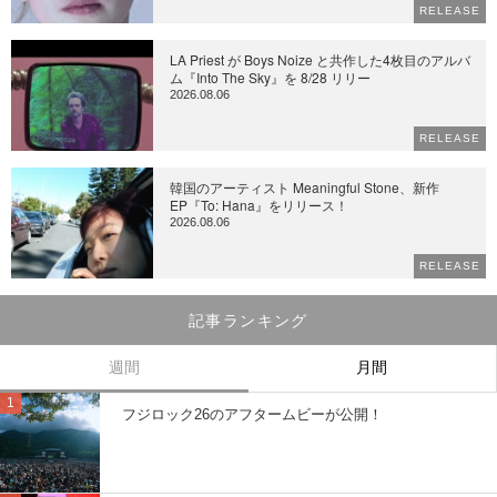
RELEASE
LA Priest が Boys Noize と共作した4枚目のアルバ
ム『Into The Sky』を 8/28 リリー
2026.08.06
RELEASE
韓国のアーティスト Meaningful Stone、新作
EP『To: Hana』をリリース！
2026.08.06
RELEASE
記事ランキング
週間
月間
フジロック26のアフタームビーが公開！