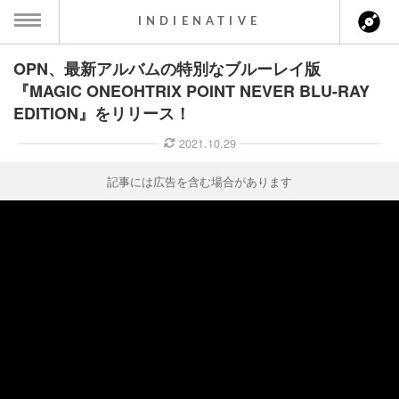
INDIENATIVE
OPN、最新アルバムの特別なブルーレイ版
MENU
『MAGIC ONEOHTRIX POINT NEVER BLU-RAY
EDITION』をリリース！
ース一覧
2021.10.29
ース情報
記事には広告を含む場合があります
ント情報
のアーティスト
ーカマー
ッション
ウト