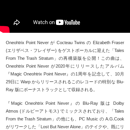
タクト
OW SOCIAL
Twitter
Oneohtrix Point Never が Cocteau Twins の Elizabeth Fraser
(エリザベス・フレイザー) をゲストボーカルに迎えた「Tales
Facebook
From The Trash Stratum」の再構築版を公開！この曲は、
instagram
Oneohtrix Point Never が2020年にリリースしたアルバム
『Magic Oneohtrix Point Never』の1周年を記念して、10月
Tumblr
29日に Warp からリリースされるこのレコードの特別な Blu-
Ray 版にボーナストラックとして収録される。
Soundcloud
『Magic Oneohtrix Point Never』の Blu-Ray 版は Dolby
Back to indienative
Atmos (ドルビーアトモス) でミックスされており、「Tales
From the Trash Stratum」の他にも、PC Music の A.G.Cook
がリワークした「Lost But Never Alone」のテイクや、既にリ