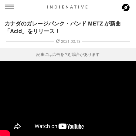
INDIENATIVE
カナダのガレージパンク・バンド METZ が新曲
MENU
「Acid」をリリース！
ース一覧
2021.03.13
ース情報
記事には広告を含む場合があります
ント情報
のアーティスト
ーカマー
ッション
ウト