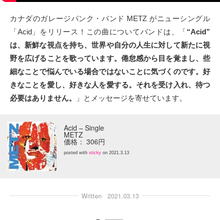
タクト
カナダのガレージパンク・バンド METZ がニューシングル
「Acid」をリリース！この曲についてバンドは、「
“Acid”
OW SOCIAL
は、新鮮な視点を持ち、世界や自分の人生に対して新たに視
野を広げることを歌っています。倦怠感から目を覚まし、些
Twitter
細なことで悩んでいる場合ではないことに気づくのです。好
きなことを愛し、好きな人を愛する。それを受け入れ、待つ
Facebook
必要はありません。
」とメッセージを寄せています。
instagram
Acid – Single
METZ
Tumblr
価格： 306円
posted with
sticky
on 2021.3.13
Soundcloud
Back to indienative
Written
2021.03.13