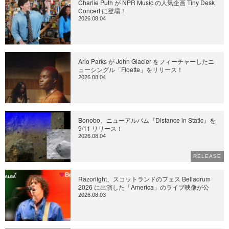
Charlie Puth が NPR Music の人気企画 Tiny Desk
Concert に登場！
2026.08.04
Arlo Parks が John Glacier をフィーチャーしたニ
ューシングル「Floette」をリリース！
2026.08.04
Bonobo、ニューアルバム『Distance in Static』を
9/11 リリース！
2026.08.04
RELEASE
Razorlight、スコットランドのフェス Belladrum
2026 に出演した「America」のライブ映像が公
2026.08.03