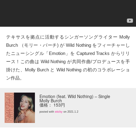
タクト
OW SOCIAL
テキサスを拠点に活動するシンガーソングライター Molly
Twitter
Burch （モリー・バーチ) が Wild Nothing をフィーチャーし
たニューシングル「Emotion」を Captured Tracks からリリ
Facebook
ース！この曲は Wild Nothing が共同作曲/プロデュースを手
instagram
掛けた、Molly Burch と Wild Nothing の初のコラボレーショ
ン作品。
Tumblr
Emotion (feat. Wild Nothing) – Single
Soundcloud
Molly Burch
価格： 153円
posted with
sticky
on 2021.1.2
Back to indienative