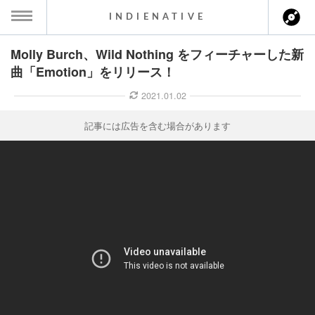
INDIENATIVE
Molly Burch、Wild Nothing をフィーチャーした新
MENU
曲「Emotion」をリリース！
ース一覧
2021.01.02
ース情報
記事には広告を含む場合があります
ント情報
のアーティスト
ーカマー
ッション
ウト