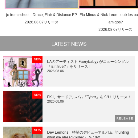
jo from school - Drace, Flair & Distance EP
Ela Minus & Nick León - qué les pa
2026.08.07リリース
amigos?
2026.08.07リリース
LATEST NEWS
NEW
LAのアーティスト Faerybabyy がニューシングル
「is it true?」をリリース！
2026.08.06
NEW
FKJ、サードアルバム『Tyber』を 9/11 リリース！
2026.08.06
RELEASE
NEW
Dev Lemons、待望のデビューアルバム『hunting
what we already killed』を 10/2