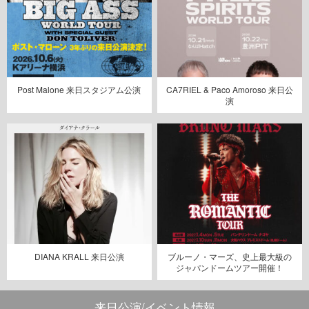
Post Malone 来日スタジアム公演
CA7RIEL & Paco Amoroso 来日公
演
DIANA KRALL 来日公演
ブルーノ・マーズ、史上最大級の
ジャパンドームツアー開催！
来日公演/イベント情報