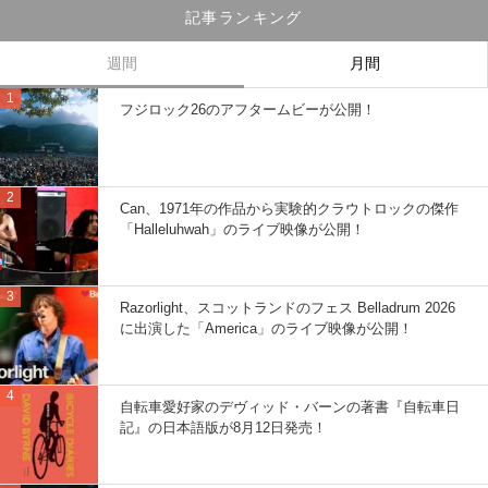
記事ランキング
週間
月間
フジロック26のアフタームビーが公開！
Can、1971年の作品から実験的クラウトロックの傑作
「Halleluhwah」のライブ映像が公開！
Razorlight、スコットランドのフェス Belladrum 2026
に出演した「America」のライブ映像が公開！
自転車愛好家のデヴィッド・バーンの著書『自転車日
記』の日本語版が8月12日発売！