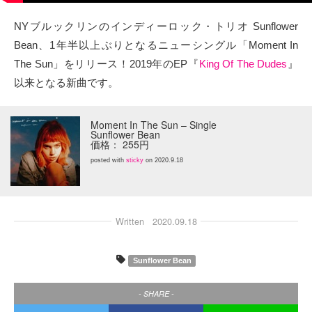
タクト
NYブルックリンのインディーロック・トリオ Sunflower
Bean、1年半以上ぶりとなるニューシングル「Moment In
OW SOCIAL
The Sun」をリリース！2019年のEP『
King Of The Dudes
』
以来となる新曲です。
Twitter
Moment In The Sun – Single
Facebook
Sunflower Bean
価格： 255円
instagram
posted with
sticky
on 2020.9.18
Tumblr
Written
2020.09.18
Soundcloud
Sunflower Bean
Back to indienative
- SHARE -