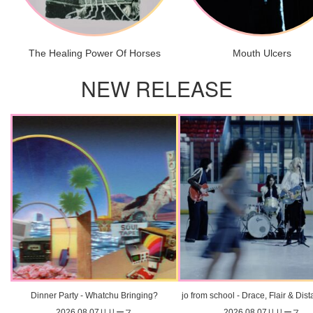
The Healing Power Of Horses
Mouth Ulcers
NEW RELEASE
Dinner Party - Whatchu Bringing?
jo from school - Drace, Flair & Dis
2026.08.07リリース
2026.08.07リリース