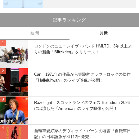
記事ランキング
週間
月間
ロンドンのニューレイヴ・バンド HMLTD、3年以上ぶ
りの新曲「Blitzkrieg」をリリース！
Can、1971年の作品から実験的クラウトロックの傑作
「Halleluhwah」のライブ映像が公開！
Razorlight、スコットランドのフェス Belladrum 2026
に出演した「America」のライブ映像が公開！
自転車愛好家のデヴィッド・バーンの著書『自転車日
記』の日本語版が8月12日発売！