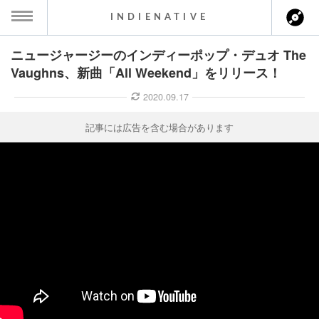
INDIENATIVE
ニュージャージーのインディーポップ・デュオ The
MENU
Vaughns、新曲「All Weekend」をリリース！
ース一覧
2020.09.17
ース情報
記事には広告を含む場合があります
ント情報
のアーティスト
ーカマー
ッション
ウト