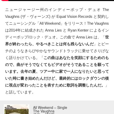
タクト
ニュージャージー州のインディーポップ・デュオ The
Vaughns (ザ・ヴォーンズ) が Equal Vision Records と契約し
OW SOCIAL
てニューシングル「All Weekend」をリリース！The Vaughns
は2014年に結成された Anna Lies と Ryan Kenter によるイン
Twitter
ディーポップ/ロック・デュオ。この曲で Anna Lies は、「
世
界が終わったら、やるべきことは何も残らないんだ
」とビー
Facebook
チのようなきらびやかなサウンドトラックに乗せてさりげな
く語りかけている。「
この曲はあなたを笑顔にするためのも
instagram
ので、曲がそうでなくてもビデオがそうであることを願って
Tumblr
います。去年の夏、ツアー中に家で一人になりたいと思って
いた時に書き始めたんだけど、最終的にはロックダウンの後
Soundcloud
に視点が変わったことを表すために歌詞を調整したんだ。
」
と話しています。
Back to indienative
All Weekend – Single
The Vaughns