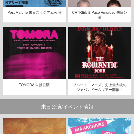
Post Malone 来日スタジアム公演
CA7RIEL & Paco Amoroso 来日公
演
TOMORA 単独公演
ブルーノ・マーズ、史上最大級の
ジャパンドームツアー開催！
来日公演/イベント情報