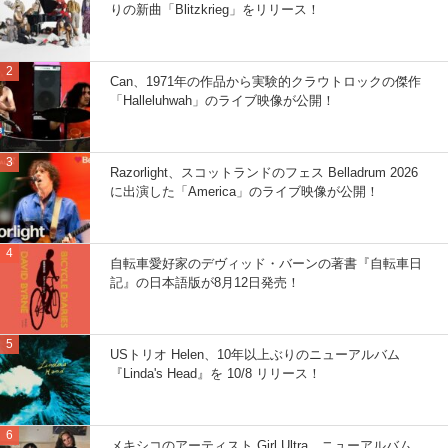
りの新曲「Blitzkrieg」をリリース！
Can、1971年の作品から実験的クラウトロックの傑作
「Halleluhwah」のライブ映像が公開！
Razorlight、スコットランドのフェス Belladrum 2026
に出演した「America」のライブ映像が公開！
自転車愛好家のデヴィッド・バーンの著書『自転車日
記』の日本語版が8月12日発売！
USトリオ Helen、10年以上ぶりのニューアルバム
『Linda's Head』を 10/8 リリース！
メキシコのアーティスト Girl Ultra、ニューアルバム