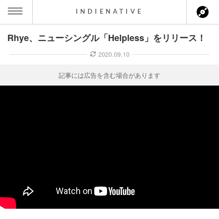
INDIENATIVE
Rhye、ニューシングル「Helpless」をリリース！
MENU
2020.09.10
ース一覧
記事には広告を含む場合があります
ース情報
ント情報
のアーティスト
ーカマー
ッション
ウト