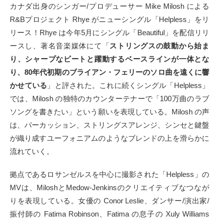
カナダ出身のシンガー/プロデューサー Mike Milosh による
タクト
R&Bプロジェクト Rhye がニューシングル「Helpless」をリ
リース！Rhye は今年5月にシングル「Beautiful」を配信リリ
OW SOCIAL
ースし、著名音楽媒体にて「
ストリングスの鼓動から始ま
り、シャープなビートと躍動するベースラインが一体とな
Twitter
り、80年代初期のブライアン・フェリーのソロ曲を遠くに響
かせている
」と評された。これに続くシングル「Helpless」
Facebook
では、Milosh の独特のカウンターテナーで「100万曲のラブ
instagram
ソングを書きたい」という願いを表現している。Milosh の声
は、パーカッション、ストリングスアレンジ、シンセと鍵盤
Tumblr
が織り成すユーフォニアムのようなブレンドの上を滑らかに
流れていく。
Soundcloud
拠点であるロサンゼルスを中心に撮影された「Helpless」の
Back to indienative
MVは、MiloshとMedow-Jenkinsのクリエイティブなつなが
りを表現している。女優の Conor Leslie、ダンサー/演出家/
振付師の Fatima Robinson、Fatima の息子の Xuly Williams