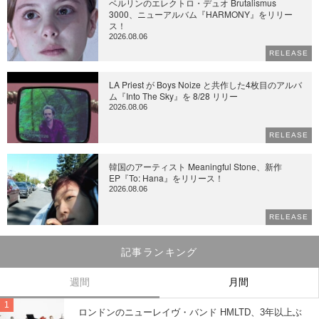
ベルリンのエレクトロ・デュオ Brutalismus
3000、ニューアルバム『HARMONY』をリリー
ス！
2026.08.06
RELEASE
LA Priest が Boys Noize と共作した4枚目のアルバ
ム『Into The Sky』を 8/28 リリー
2026.08.06
RELEASE
韓国のアーティスト Meaningful Stone、新作
EP『To: Hana』をリリース！
2026.08.06
RELEASE
記事ランキング
週間
月間
ロンドンのニューレイヴ・バンド HMLTD、3年以上ぶ