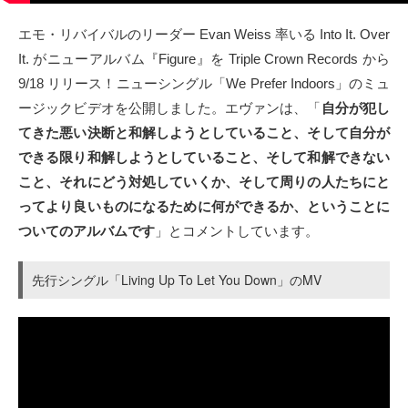
タクト
エモ・リバイバルのリーダー Evan Weiss 率いる Into It. Over
It. がニューアルバム『Figure』を Triple Crown Records から
OW SOCIAL
9/18 リリース！ニューシングル「We Prefer Indoors」のミュ
ージックビデオを公開しました。エヴァンは、「
自分が犯し
Twitter
てきた悪い決断と和解しようとしていること、そして自分が
できる限り和解しようとしていること、そして和解できない
Facebook
こと、それにどう対処していくか、そして周りの人たちにと
ってより良いものになるために何ができるか、ということに
instagram
ついてのアルバムです
」とコメントしています。
Tumblr
先行シングル「Living Up To Let You Down」のMV
Soundcloud
Back to indienative