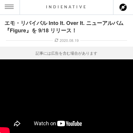
INDIENATIVE
エモ・リバイバル Into It. Over It. ニューアルバム
MENU
『Figure』を 9/18 リリース！
ース一覧
2020.08.19
ース情報
記事には広告を含む場合があります
ント情報
のアーティスト
ーカマー
ッション
ウト