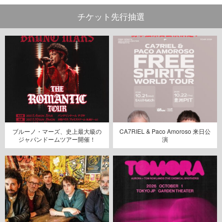
チケット先行抽選
ブルーノ・マーズ、史上最大級の
CA7RIEL & Paco Amoroso 来日公
ジャパンドームツアー開催！
演