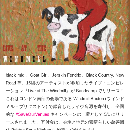
タクト
OW SOCIAL
Twitter
Facebook
instagram
black midi、Goat Girl、Jerskin Fendrix、Black Country, New
Tumblr
Road 等、16組のアーティストが参加したライブ・コンピレ
ーション『Live at The Windmill』が Bandcamp でリリース！
Soundcloud
これはロンドン南部の会場である Windmill Brixton (ウィンド
ミル・ブリクストン) で録音したライヴ音源を寄付し、全国
Back to indienative
的な
#SaveOurVenues
キャンペーンの一環として 5/1 にリリ
ースされました。寄付金は、会場と地元の素晴らしい慈善団
体 Brixton Soup Kitchen に均等に分配されます。