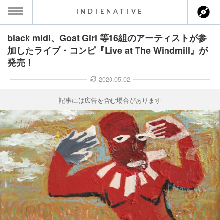
INDIENATIVE
black midi、Goat Girl 等16組のアーティストが参
MENU
加したライブ・コンピ『Live at The Windmill』が
発売！
ース一覧
2020.05.02
ース情報
記事には広告を含む場合があります
ント情報
のアーティスト
ーカマー
ッション
ウト