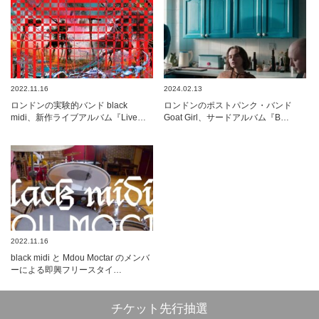
2022.11.16
2024.02.13
ロンドンの実験的バンド black
ロンドンのポストパンク・バンド
midi、新作ライブアルバム『Live…
Goat Girl、サードアルバム『B…
2022.11.16
black midi と Mdou Moctar のメンバ
ーによる即興フリースタイ…
チケット先行抽選