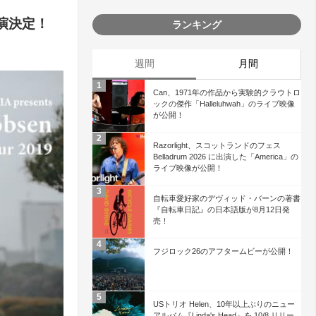
公演決定！
ランキング
週間
月間
Can、1971年の作品から実験的クラウトロ
ックの傑作「Halleluhwah」のライブ映像
が公開！
Razorlight、スコットランドのフェス
Belladrum 2026 に出演した「America」の
ライブ映像が公開！
自転車愛好家のデヴィッド・バーンの著書
『自転車日記』の日本語版が8月12日発
売！
フジロック26のアフタームビーが公開！
USトリオ Helen、10年以上ぶりのニュー
アルバム『Linda's Head』を 10/8 リリー