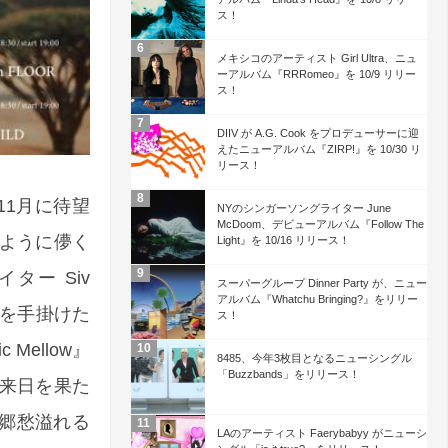
ス！
メキシコのアーティスト Girl Ultra、ニュ
ーアルバム『RRRomeo』を 10/9 リリー
ス！
DIIV が A.G. Cook をプロデューサーに迎
えたニューアルバム『ZIRP!』を 10/30 リ
リース！
が11月に待望
NYのシンガーソングライター June
McDoom、デビューアルバム『Follow The
ように儚く
Light』を 10/16 リリース！
ー Siv
スーパーグループ Dinner Party が、ニュー
アルバム『Whatchu Bringing?』をリリー
スを手掛けた
ス！
Mellow』
8485、今年3枚目となるニューシングル
「Buzzbands」をリリース！
再来日を果た
郷愁溢れる
LAのアーティスト Faerybabyy がニューシ