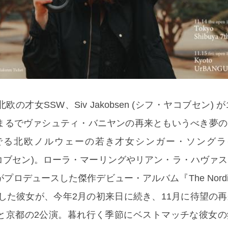
の才女SSW、Siv Jakobsen (シフ・ヤコブセン) 
まるでヴァシュティ・バニヤンの再来ともいうべき夢の
る北欧ノルウェーの若き才女シンガー・ソングライタ
シフ・ヤコブセン)。ローラ・マーリングやリアン・ラ・ハヴァ
ロデュースした傑作デビュー・アルバム『The Nordic 
スした彼女が、今年2月の初来日に続き、11月に待望の
と京都の2公演。暮れ行く季節にベストマッチな彼女の