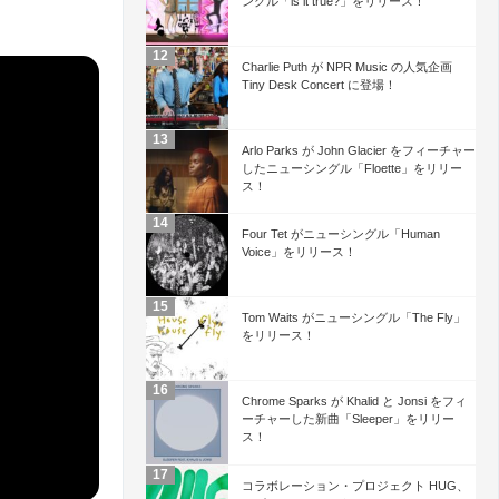
ングル「is it true?」をリリース！
Charlie Puth が NPR Music の人気企画
Tiny Desk Concert に登場！
Arlo Parks が John Glacier をフィーチャー
したニューシングル「Floette」をリリー
ス！
Four Tet がニューシングル「Human
Voice」をリリース！
Tom Waits がニューシングル「The Fly」
をリリース！
Chrome Sparks が Khalid と Jonsi をフィ
ーチャーした新曲「Sleeper」をリリー
ス！
コラボレーション・プロジェクト HUG、