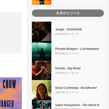
今月のリリース
Jungle - SUNSHINE
2026.08.14 リリース
Phoebe Bridgers - Lost Weekend
2026.08.14 リリース
Hovvdy - Big World
2026.08.14 リリース
Grace Cummings - Bloodhorse!
2026.08.14 リリース
Sailor Honeymoon - The Worst of