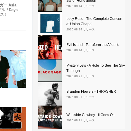
Sailor Honeymoon
ー Asia
2026.08.14 リリース
ル「Days
ース！
Lucy Rose - The Complete Concert
at Union Chapel
2026.08.14 リリース
Evil Island - Terraform the Afterlife
2026.08.14 リリース
Mystery Jets - A Hole To See The Sky
Through
2026.08.21 リリース
Brandon Flowers - THRASHER
2026.08.21 リリース
Westside Cowboy - It Goes On
2026.08.21 リリース