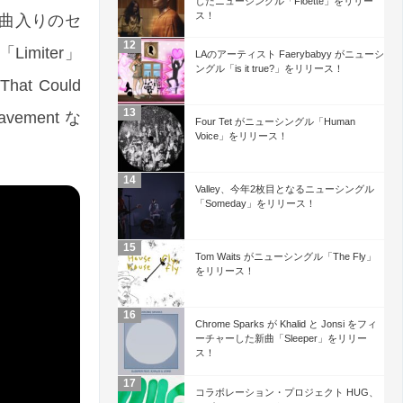
したニューシングル「Floette」をリリー
ス！
4曲入りのセ
「Limiter」
LAのアーティスト Faerybabyy がニューシ
ングル「is it true?」をリリース！
t Could
vement な
Four Tet がニューシングル「Human
Voice」をリリース！
。
Valley、今年2枚目となるニューシングル
「Someday」をリリース！
Tom Waits がニューシングル「The Fly」
をリリース！
Chrome Sparks が Khalid と Jonsi をフィ
ーチャーした新曲「Sleeper」をリリー
ス！
コラボレーション・プロジェクト HUG、