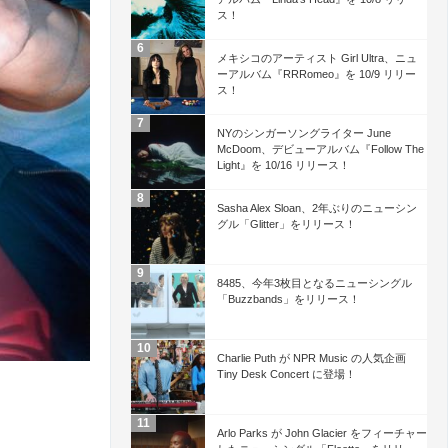
ス！
メキシコのアーティスト Girl Ultra、ニュ
ーアルバム『RRRomeo』を 10/9 リリー
ス！
NYのシンガーソングライター June
McDoom、デビューアルバム『Follow The
Light』を 10/16 リリース！
Sasha Alex Sloan、2年ぶりのニューシン
グル「Glitter」をリリース！
8485、今年3枚目となるニューシングル
「Buzzbands」をリリース！
Charlie Puth が NPR Music の人気企画
Tiny Desk Concert に登場！
Arlo Parks が John Glacier をフィーチャー