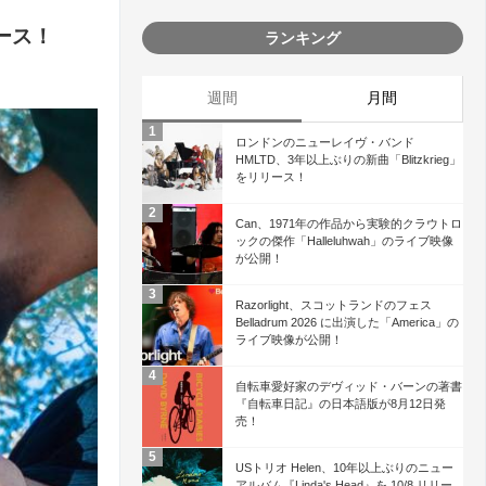
リース！
ランキング
週間
月間
ロンドンのニューレイヴ・バンド
HMLTD、3年以上ぶりの新曲「Blitzkrieg」
をリリース！
Can、1971年の作品から実験的クラウトロ
ックの傑作「Halleluhwah」のライブ映像
が公開！
Razorlight、スコットランドのフェス
Belladrum 2026 に出演した「America」の
ライブ映像が公開！
自転車愛好家のデヴィッド・バーンの著書
『自転車日記』の日本語版が8月12日発
売！
USトリオ Helen、10年以上ぶりのニュー
アルバム『Linda's Head』を 10/8 リリー