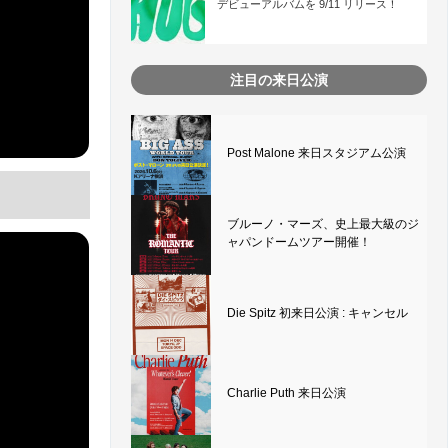
デビューアルバムを 9/11 リリース！
注目の来日公演
Post Malone 来日スタジアム公演
ブルーノ・マーズ、史上最大級のジ
ャパンドームツアー開催！
Die Spitz 初来日公演 : キャンセル
Charlie Puth 来日公演