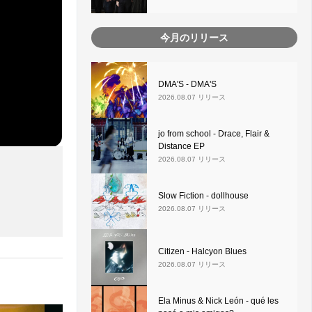
今月のリリース
DMA'S - DMA'S
2026.08.07 リリース
jo from school - Drace, Flair &
Distance EP
2026.08.07 リリース
Slow Fiction - dollhouse
2026.08.07 リリース
Citizen - Halcyon Blues
2026.08.07 リリース
Ela Minus & Nick León - qué les