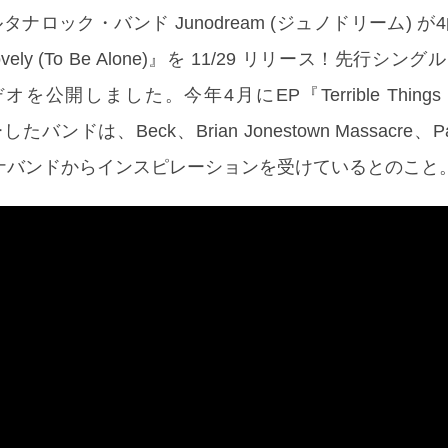
ナロック・バンド Junodream (ジュノドリーム) が
Lovely (To Be Alone)』を 11/29 リリース！先行シングル
開しました。今年4月にEP『Terrible Things Tha
バンドは、Beck、Brian Jonestown Massacre、Pa
ナバンドからインスピレーションを受けているとのこと