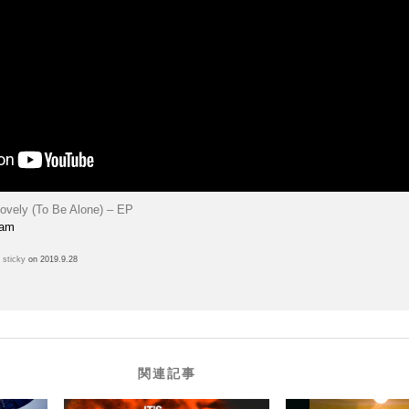
 Lovely (To Be Alone) – EP
eam
h
sticky
on 2019.9.28
関連記事