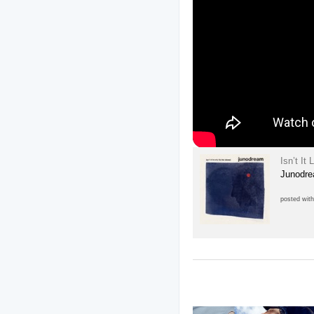
Isn’t It
Junodr
posted wit