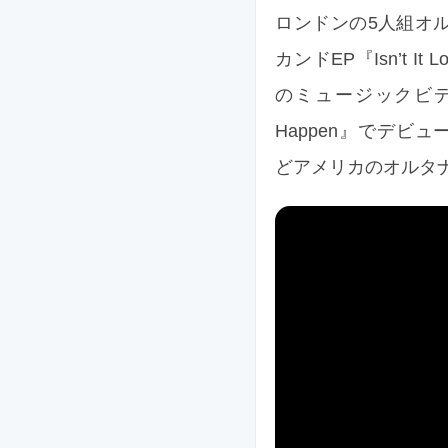
ロンドンの5人組オルタ
カンドEP『Isn’t It 
のミュージックビデオを公
Happen』でデビューした
どアメリカのオルタ