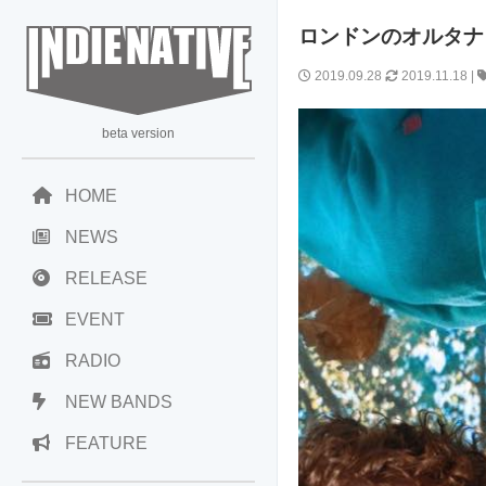
ロンドンのオルタナロッ
2019.09.28
2019.11.18
|
beta version
HOME
NEWS
RELEASE
EVENT
RADIO
NEW BANDS
FEATURE